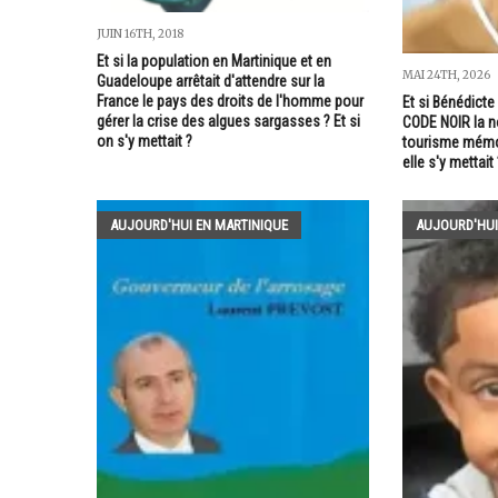
JUIN 16TH, 2018
Et si la population en Martinique et en
MAI 24TH, 2026
Guadeloupe arrêtait d'attendre sur la
France le pays des droits de l'homme pour
Et si Bénédicte
gérer la crise des algues sargasses ? Et si
CODE NOIR la no
on s'y mettait ?
tourisme mémori
elle s'y mettait 
AUJOURD'HUI EN MARTINIQUE
AUJOURD'HUI