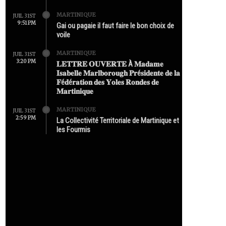
MARTINIQUE
JUIL 31ST
9:51 PM
Gai ou pagaie il faut faire le bon choix de
voile
MARTINIQUE
JUIL 31ST
3:20 PM
𝐋𝐄𝐓𝐓𝐑𝐄 𝐎𝐔𝐕𝐄𝐑𝐓𝐄 À 𝐌𝐚𝐝𝐚𝐦𝐞
𝐈𝐬𝐚𝐛𝐞𝐥𝐥𝐞 𝐌𝐚𝐫𝐥𝐛𝐨𝐫𝐨𝐮𝐠𝐡 𝐏𝐫é𝐬𝐢𝐝𝐞𝐧𝐭𝐞 𝐝𝐞 𝐥𝐚
𝐅é𝐝é𝐫𝐚𝐭𝐢𝐨𝐧 𝐝𝐞𝐬 𝐘𝐨𝐥𝐞𝐬 𝐑𝐨𝐧𝐝𝐞𝐬 𝐝𝐞
𝐌𝐚𝐫𝐭𝐢𝐧𝐢𝐪𝐮𝐞
MARTINIQUE
JUIL 31ST
2:59 PM
La Collectivité Territoriale de Martinique et
les Fourmis