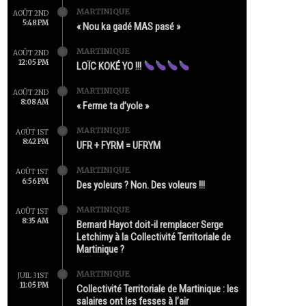
MARTINIQUE
AOÛT 2ND
5:48 PM
« Nou ka gadé MAS pasé »
MARTINIQUE
AOÛT 2ND
12:05 PM
LOÏC KOKÉ YO !!!
MARTINIQUE
AOÛT 2ND
8:08 AM
« Ferme ta d’yole »
MARTINIQUE
AOÛT 1ST
8:42 PM
UFR + FYRM = UFRYM
MARTINIQUE
AOÛT 1ST
6:56 PM
Des yoleurs ? Non. Des voleurs !!!
MARTINIQUE
AOÛT 1ST
8:35 AM
Bernard Hayot doit-il remplacer Serge
Letchimy à la Collectivité Territoriale de
Martinique ?
MARTINIQUE
JUIL 31ST
11:05 PM
Collectivité Territoriale de Martinique : les
salaires ont les fesses à l’air