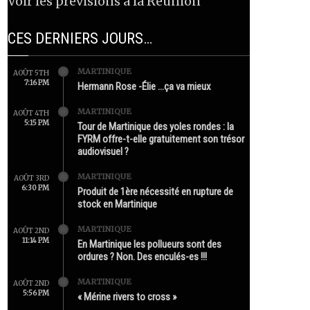
Voir les prévisions à la Réunion
CES DERNIERS JOURS…
MARTINIQUE
AOÛT 5TH
7:16 PM
Hermann Rose -Élie …ça va mieux
MARTINIQUE
AOÛT 4TH
5:15 PM
Tour de Martinique des yoles rondes : la
FYRM offre-t-elle gratuitement son trésor
audiovisuel ?
MARTINIQUE
AOÛT 3RD
6:30 PM
Produit de 1ère nécessité en rupture de
stock en Martinique
MARTINIQUE
AOÛT 2ND
11:14 PM
En Martinique les pollueurs sont des
ordures ? Non. Des enculés-es !!!
MARTINIQUE
AOÛT 2ND
5:56 PM
« Mérine rivers to cross »