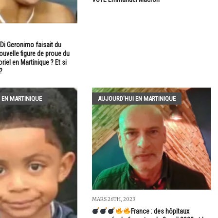
 Di Geronimo faisait du
uvelle figure de proue du
el en Martinique ? Et si
?
 EN MARTINIQUE
AUJOURD'HUI EN MARTINIQUE
MARS 26TH, 2023
France : des hôpitaux