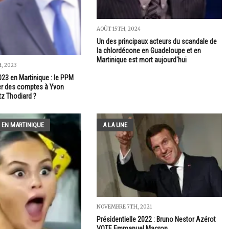
AOÛT 15TH, 2024
Un des principaux acteurs du scandale de
la chlordécone en Guadeloupe et en
Martinique est mort aujourd'hui
, 2023
023 en Martinique : le PPM
er des comptes à Yvon
tz Thodiard ?
 EN MARTINIQUE
A LA UNE
NOVEMBRE 7TH, 2021
Présidentielle 2022 : Bruno Nestor Azérot
VOTE Emmanuel Macron