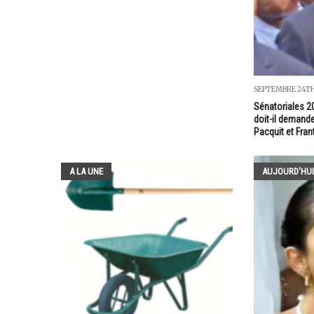
SEPTEMBRE 24TH
Sénatoriales 2
doit-il demand
Pacquit et Fran
A LA UNE
AUJOURD'HUI