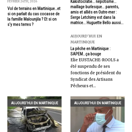
Kakistocratie... népotisme...
FÉVRIER 24TH, 2026
maillage burlesque... parents,
Vol de terrains en Martinique…et
amis et alliés en Outre-mer :
si on parlait du cas cocasse de
Serge Letchimy est dans la
la famille Malounjila ? Et si on
matrice... Huguette Bello aussi...
s'y mes terres ?
AUJOURD'HUI EN
MARTINIQUE
La pêche en Martinique :
SAPEM...ça bouge
Elie EUSTACHE-ROOLS a
été suspendu de ses
fonctions de président du
Syndicat des Artisans
Pêcheurs et...
AUJOURD'HUI EN MARTINIQUE
AUJOURD'HUI EN MARTINIQUE