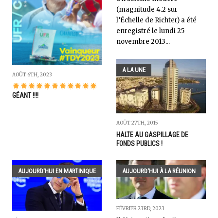
(magnitude 4.2 sur
l’Échelle de Richter) a été
enregistré le lundi 25
novembre 2013...
A LA UNE
AOÛT 6TH, 2023
GÉANT !!!!
AOÛT 27TH, 2015
HALTE AU GASPILLAGE DE
FONDS PUBLICS !
AUJOURD'HUI EN MARTINIQUE
AUJOURD'HUI À LA RÉUNION
FÉVRIER 23RD, 2023