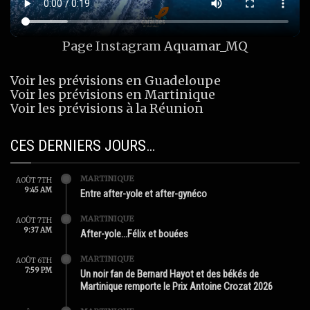
Page Instagram
Aquamar_MQ
Voir les prévisions en Guadeloupe
Voir les prévisions en Martinique
Voir les prévisions à la Réunion
CES DERNIERS JOURS…
MARTINIQUE
AOÛT 7TH
9:45 AM
Entre after-yole et after-gynéco
MARTINIQUE
AOÛT 7TH
9:37 AM
After-yole…Félix et bouées
MARTINIQUE
AOÛT 6TH
7:59 PM
Un noir fan de Bernard Hayot et des békés de
Martinique remporte le Prix Antoine Crozat 2026