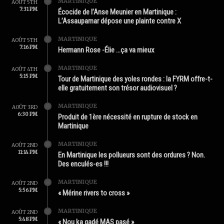
MARTINIQUE
AOÛT 5TH
7:31 PM
Écocide de l’Anse Meunier en Martinique :
L’Assaupamar dépose une plainte contre X
MARTINIQUE
AOÛT 5TH
7:16 PM
Hermann Rose -Élie …ça va mieux
MARTINIQUE
AOÛT 4TH
5:15 PM
Tour de Martinique des yoles rondes : la FYRM offre-t-
elle gratuitement son trésor audiovisuel ?
MARTINIQUE
AOÛT 3RD
6:30 PM
Produit de 1ère nécessité en rupture de stock en
Martinique
MARTINIQUE
AOÛT 2ND
11:14 PM
En Martinique les pollueurs sont des ordures ? Non.
Des enculés-es !!!
MARTINIQUE
AOÛT 2ND
5:56 PM
« Mérine rivers to cross »
MARTINIQUE
AOÛT 2ND
5:48 PM
« Nou ka gadé MAS pasé »