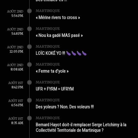
MARTINIQUE
AOÛT 2ND
5:56 PM
« Mérine rivers to cross »
MARTINIQUE
AOÛT 2ND
5:48 PM
« Nou ka gadé MAS pasé »
MARTINIQUE
AOÛT 2ND
12:05 PM
LOÏC KOKÉ YO !!!
MARTINIQUE
AOÛT 2ND
8:08 AM
« Ferme ta d’yole »
MARTINIQUE
AOÛT 1ST
8:42 PM
UFR + FYRM = UFRYM
MARTINIQUE
AOÛT 1ST
6:56 PM
Des yoleurs ? Non. Des voleurs !!!
MARTINIQUE
AOÛT 1ST
8:35 AM
Bernard Hayot doit-il remplacer Serge Letchimy à la
Collectivité Territoriale de Martinique ?