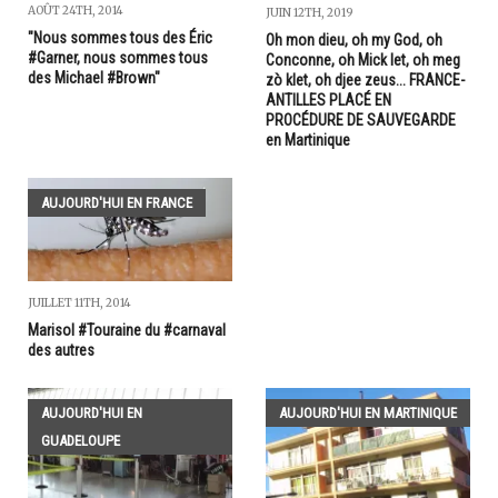
AOÛT 24TH, 2014
JUIN 12TH, 2019
"Nous sommes tous des Éric
Oh mon dieu, oh my God, oh
#Garner, nous sommes tous
Conconne, oh Mick let, oh meg
des Michael #Brown"
zò klet, oh djee zeus... FRANCE-
ANTILLES PLACÉ EN
PROCÉDURE DE SAUVEGARDE
en Martinique
AUJOURD'HUI EN FRANCE
JUILLET 11TH, 2014
Marisol #Touraine du #carnaval
des autres
AUJOURD'HUI EN
AUJOURD'HUI EN MARTINIQUE
GUADELOUPE