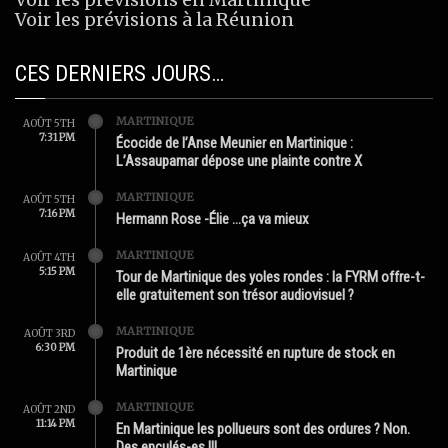
Voir les prévisions à la Réunion
CES DERNIERS JOURS…
MARTINIQUE
AOÛT 5TH
7:31 PM
Écocide de l’Anse Meunier en Martinique :
L’Assaupamar dépose une plainte contre X
MARTINIQUE
AOÛT 5TH
7:16 PM
Hermann Rose -Élie …ça va mieux
MARTINIQUE
AOÛT 4TH
5:15 PM
Tour de Martinique des yoles rondes : la FYRM offre-t-
elle gratuitement son trésor audiovisuel ?
MARTINIQUE
AOÛT 3RD
6:30 PM
Produit de 1ère nécessité en rupture de stock en
Martinique
MARTINIQUE
AOÛT 2ND
11:14 PM
En Martinique les pollueurs sont des ordures ? Non.
Des enculés-es !!!