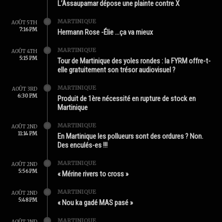
L’Assaupamar dépose une plainte contre X
MARTINIQUE
AOÛT 5TH
7:16 PM
Hermann Rose -Élie …ça va mieux
MARTINIQUE
AOÛT 4TH
5:15 PM
Tour de Martinique des yoles rondes : la FYRM offre-t-
elle gratuitement son trésor audiovisuel ?
MARTINIQUE
AOÛT 3RD
6:30 PM
Produit de 1ère nécessité en rupture de stock en
Martinique
MARTINIQUE
AOÛT 2ND
11:14 PM
En Martinique les pollueurs sont des ordures ? Non.
Des enculés-es !!!
MARTINIQUE
AOÛT 2ND
5:56 PM
« Mérine rivers to cross »
MARTINIQUE
AOÛT 2ND
5:48 PM
« Nou ka gadé MAS pasé »
MARTINIQUE
AOÛT 2ND