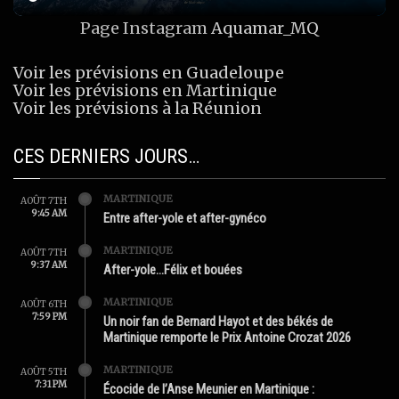
Page Instagram
Aquamar_MQ
Voir les prévisions en Guadeloupe
Voir les prévisions en Martinique
Voir les prévisions à la Réunion
CES DERNIERS JOURS…
MARTINIQUE
AOÛT 7TH
9:45 AM
Entre after-yole et after-gynéco
MARTINIQUE
AOÛT 7TH
9:37 AM
After-yole…Félix et bouées
MARTINIQUE
AOÛT 6TH
7:59 PM
Un noir fan de Bernard Hayot et des békés de
Martinique remporte le Prix Antoine Crozat 2026
MARTINIQUE
AOÛT 5TH
7:31 PM
Écocide de l’Anse Meunier en Martinique :