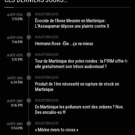
MARTINIQUE
AOÛT 5TH
7:31 PM
Écocide de l’Anse Meunier en Martinique :
L’Assaupamar dépose une plainte contre X
MARTINIQUE
AOÛT 5TH
7:16 PM
Hermann Rose -Élie …ça va mieux
MARTINIQUE
AOÛT 4TH
5:15 PM
Tour de Martinique des yoles rondes : la FYRM offre-t-
elle gratuitement son trésor audiovisuel ?
MARTINIQUE
AOÛT 3RD
6:30 PM
Produit de 1ère nécessité en rupture de stock en
Martinique
MARTINIQUE
AOÛT 2ND
11:14 PM
En Martinique les pollueurs sont des ordures ? Non.
Des enculés-es !!!
MARTINIQUE
AOÛT 2ND
5:56 PM
« Mérine rivers to cross »