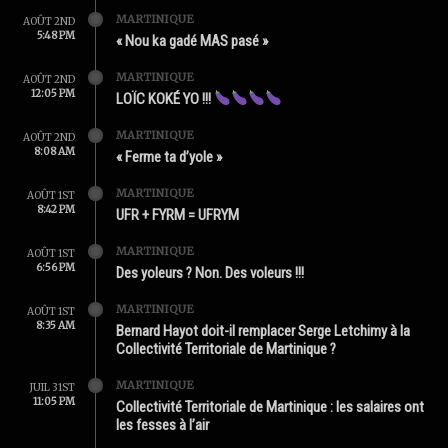
MARTINIQUE
AOÛT 2ND
5:48 PM
« Nou ka gadé MAS pasé »
MARTINIQUE
AOÛT 2ND
12:05 PM
LOÏC KOKÉ YO !!!
MARTINIQUE
AOÛT 2ND
8:08 AM
« Ferme ta d’yole »
MARTINIQUE
AOÛT 1ST
8:42 PM
UFR + FYRM = UFRYM
MARTINIQUE
AOÛT 1ST
6:56 PM
Des yoleurs ? Non. Des voleurs !!!
MARTINIQUE
AOÛT 1ST
8:35 AM
Bernard Hayot doit-il remplacer Serge Letchimy à la
Collectivité Territoriale de Martinique ?
MARTINIQUE
JUIL 31ST
11:05 PM
Collectivité Territoriale de Martinique : les salaires ont
les fesses à l’air