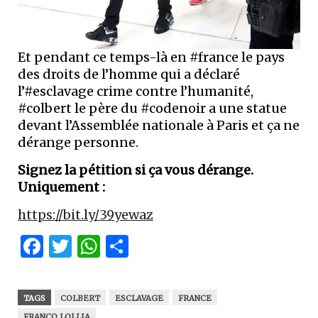
Et pendant ce temps-là en #france le pays
des droits de l’homme qui a déclaré
l’#esclavage crime contre l’humanité,
#colbert le père du #codenoir a une statue
devant l’Assemblée nationale à Paris et ça ne
dérange personne.
Signez la pétition si ça vous dérange.
Uniquement :
https://bit.ly/39yewaz
Facebook
Twitter
WhatsApp
Partager
TAGS
COLBERT
ESCLAVAGE
FRANCE
FRANCO LOLLIA