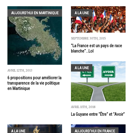
AUJOURD'HUI EN MARTINIQUE
A LA UNE
SEPTEMBRE 30TH, 2015
"La France est un pays de race
blanche"...Lol
A LA UNE
AVRIL 12TH, 2013
6 propositions pour améliorer la
transparence de la vie politique
en Martinique
AVRIL 11TH, 2018
La Guyane entre "Être" et "Avoir"
A LA UNE
AUJOURD'HUI EN FRANCE