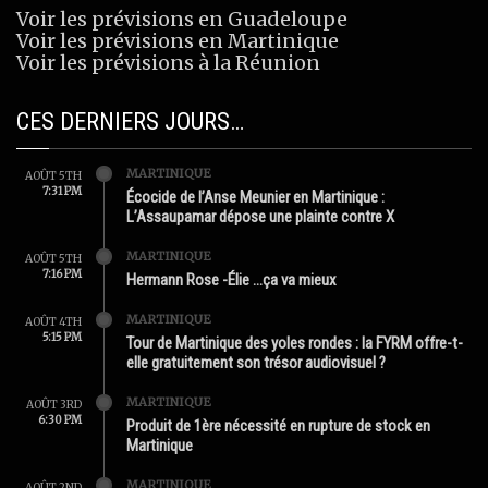
Voir les prévisions en Guadeloupe
Voir les prévisions en Martinique
Voir les prévisions à la Réunion
CES DERNIERS JOURS…
MARTINIQUE
AOÛT 5TH
7:31 PM
Écocide de l’Anse Meunier en Martinique :
L’Assaupamar dépose une plainte contre X
MARTINIQUE
AOÛT 5TH
7:16 PM
Hermann Rose -Élie …ça va mieux
MARTINIQUE
AOÛT 4TH
5:15 PM
Tour de Martinique des yoles rondes : la FYRM offre-t-
elle gratuitement son trésor audiovisuel ?
MARTINIQUE
AOÛT 3RD
6:30 PM
Produit de 1ère nécessité en rupture de stock en
Martinique
MARTINIQUE
AOÛT 2ND