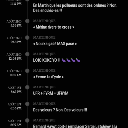
11:14 PM
En Martinique les pollueurs sont des ordures ? Non.
Des enculés-es !!!
MARTINIQUE
AOÛT 2ND
5:56 PM
« Mérine rivers to cross »
MARTINIQUE
AOÛT 2ND
5:48 PM
« Nou ka gadé MAS pasé »
MARTINIQUE
AOÛT 2ND
12:05 PM
LOÏC KOKÉ YO !!!
MARTINIQUE
AOÛT 2ND
8:08 AM
« Ferme ta d’yole »
MARTINIQUE
AOÛT 1ST
8:42 PM
UFR + FYRM = UFRYM
MARTINIQUE
AOÛT 1ST
6:56 PM
Des yoleurs ? Non. Des voleurs !!!
MARTINIQUE
AOÛT 1ST
8:35 AM
Bernard Hayot doit-il remplacer Serge Letchimy à la