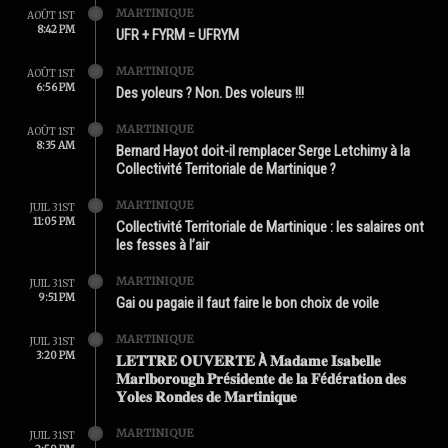
MARTINIQUE
AOÛT 1ST
8:42 PM
UFR + FYRM = UFRYM
MARTINIQUE
AOÛT 1ST
6:56 PM
Des yoleurs ? Non. Des voleurs !!!
MARTINIQUE
AOÛT 1ST
8:35 AM
Bernard Hayot doit-il remplacer Serge Letchimy à la
Collectivité Territoriale de Martinique ?
MARTINIQUE
JUIL 31ST
11:05 PM
Collectivité Territoriale de Martinique : les salaires ont
les fesses à l’air
MARTINIQUE
JUIL 31ST
9:51 PM
Gai ou pagaie il faut faire le bon choix de voile
MARTINIQUE
JUIL 31ST
3:20 PM
𝐋𝐄𝐓𝐓𝐑𝐄 𝐎𝐔𝐕𝐄𝐑𝐓𝐄 À 𝐌𝐚𝐝𝐚𝐦𝐞 𝐈𝐬𝐚𝐛𝐞𝐥𝐥𝐞
𝐌𝐚𝐫𝐥𝐛𝐨𝐫𝐨𝐮𝐠𝐡 𝐏𝐫é𝐬𝐢𝐝𝐞𝐧𝐭𝐞 𝐝𝐞 𝐥𝐚 𝐅é𝐝é𝐫𝐚𝐭𝐢𝐨𝐧 𝐝𝐞𝐬
𝐘𝐨𝐥𝐞𝐬 𝐑𝐨𝐧𝐝𝐞𝐬 𝐝𝐞 𝐌𝐚𝐫𝐭𝐢𝐧𝐢𝐪𝐮𝐞
MARTINIQUE
JUIL 31ST