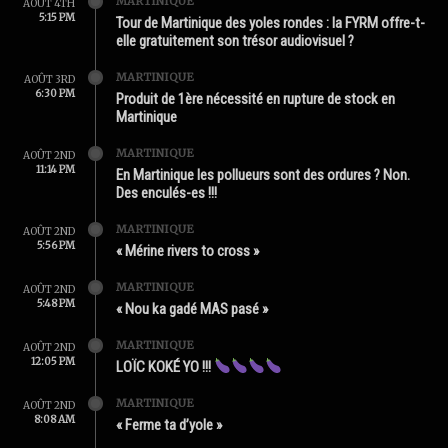
MARTINIQUE
AOÛT 4TH
5:15 PM
Tour de Martinique des yoles rondes : la FYRM offre-t-
elle gratuitement son trésor audiovisuel ?
MARTINIQUE
AOÛT 3RD
6:30 PM
Produit de 1ère nécessité en rupture de stock en
Martinique
MARTINIQUE
AOÛT 2ND
11:14 PM
En Martinique les pollueurs sont des ordures ? Non.
Des enculés-es !!!
MARTINIQUE
AOÛT 2ND
5:56 PM
« Mérine rivers to cross »
MARTINIQUE
AOÛT 2ND
5:48 PM
« Nou ka gadé MAS pasé »
MARTINIQUE
AOÛT 2ND
12:05 PM
LOÏC KOKÉ YO !!!
MARTINIQUE
AOÛT 2ND
8:08 AM
« Ferme ta d’yole »