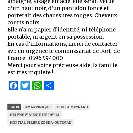
amaigrie, visage émacié, elle serait vêtue
d’un haut noir, d’un pantalon foncé et
porterait des chaussures rouges. Cheveux
courts noirs.
Elle n’a ni papier d’identité, ni téléphone
portable, ni argent en sa possession.
En cas d’informations, merci de contacter
svp en urgence le commissariat de Fort-de-
France : 0596 594000
Merci pour votre précieuse aide, la famille
est très inquiète !
Facebook
Twitter
WhatsApp
Partager
TAGS
#MARTINIQUE
CHU LA MEYNARD
HÉLÈNE EUGÉNIE HILDERAL
HÔPITAL PIERRE ZOBDA-QUITMAN