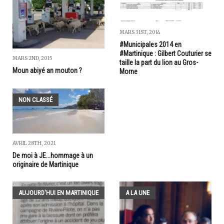
MARS 31ST, 2014
#Municipales 2014 en
#Martinique : Gilbert Couturier se
MARS 2ND, 2015
taille la part du lion au Gros-
Moun abiyé an mouton ?
Morne
NON CLASSÉ
AVRIL 28TH, 2021
De moi à JE...hommage à un
originaire de Martinique
AUJOURD'HUI EN MARTINIQUE
A LA UNE