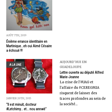
AOÛT 7TH, 2019
Énième errance identitaire en
Martinique...eh oui Aimé Césaire
a échoué !!!
AUJOURD'HUI EN
A LA UNE
GUADELOUPE
Lettre ouverte au député Alfred
Marie-Jeanne
La crise de l'#UAG et
l'affaire du #CEREGMIA
risquent de laisser des
traces profondes au sein de
JANVIER 20TH, 2015
la société...
"Il est minuit, docteur
#Letchimy... et... nou annwè"