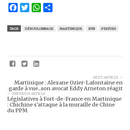
Facebook
Twitter
WhatsApp
Partager
TAGS
DÉBOULONNAGE
MARTINIQUE
RVN
STATUES
NEXT ARTICLE
Martinique : Alexane Ozier-Lafontaine en
garde à vue...son avocat Eddy Arneton réagit
PREVIOUS ARTICLE
Législatives à Fort-de-France en Martinique
: Chichine s'attaque à la muraille de Chine
du PPM