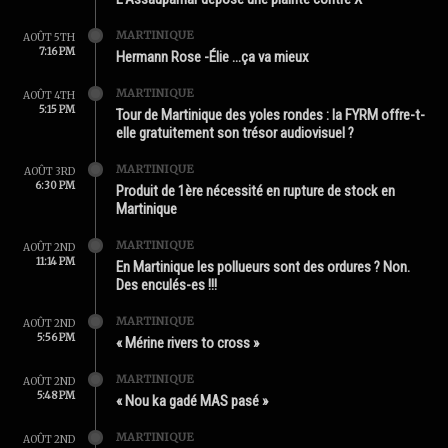
MARTINIQUE
AOÛT 5TH
7:16 PM
Hermann Rose -Élie …ça va mieux
MARTINIQUE
AOÛT 4TH
5:15 PM
Tour de Martinique des yoles rondes : la FYRM offre-t-
elle gratuitement son trésor audiovisuel ?
MARTINIQUE
AOÛT 3RD
6:30 PM
Produit de 1ère nécessité en rupture de stock en
Martinique
MARTINIQUE
AOÛT 2ND
11:14 PM
En Martinique les pollueurs sont des ordures ? Non.
Des enculés-es !!!
MARTINIQUE
AOÛT 2ND
5:56 PM
« Mérine rivers to cross »
MARTINIQUE
AOÛT 2ND
5:48 PM
« Nou ka gadé MAS pasé »
MARTINIQUE
AOÛT 2ND