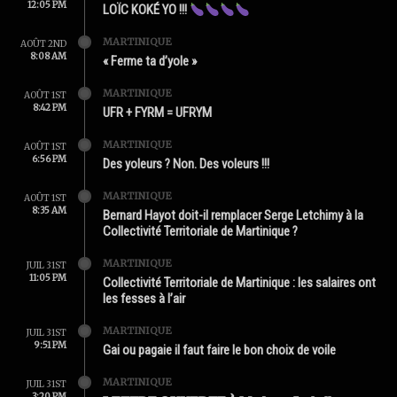
12:05 PM
LOÏC KOKÉ YO !!!
MARTINIQUE
AOÛT 2ND
8:08 AM
« Ferme ta d’yole »
MARTINIQUE
AOÛT 1ST
8:42 PM
UFR + FYRM = UFRYM
MARTINIQUE
AOÛT 1ST
6:56 PM
Des yoleurs ? Non. Des voleurs !!!
MARTINIQUE
AOÛT 1ST
8:35 AM
Bernard Hayot doit-il remplacer Serge Letchimy à la
Collectivité Territoriale de Martinique ?
MARTINIQUE
JUIL 31ST
11:05 PM
Collectivité Territoriale de Martinique : les salaires ont
les fesses à l’air
MARTINIQUE
JUIL 31ST
9:51 PM
Gai ou pagaie il faut faire le bon choix de voile
MARTINIQUE
JUIL 31ST
3:20 PM