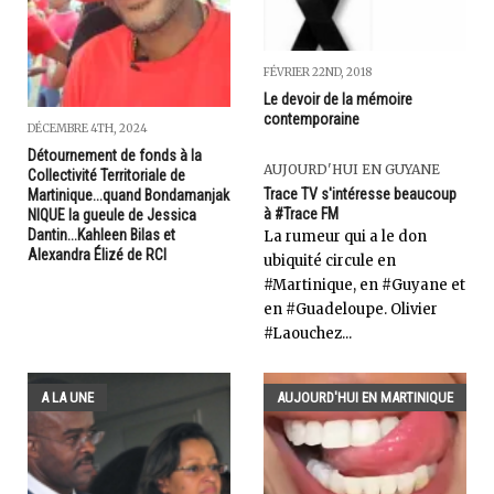
FÉVRIER 22ND, 2018
Le devoir de la mémoire
contemporaine
DÉCEMBRE 4TH, 2024
Détournement de fonds à la
AUJOURD'HUI EN GUYANE
Collectivité Territoriale de
Trace TV s'intéresse beaucoup
Martinique...quand Bondamanjak
à #Trace FM
NIQUE la gueule de Jessica
Dantin...Kahleen Bilas et
La rumeur qui a le don
Alexandra Élizé de RCI
ubiquité circule en
#Martinique, en #Guyane et
en #Guadeloupe. Olivier
#Laouchez...
A LA UNE
AUJOURD'HUI EN MARTINIQUE