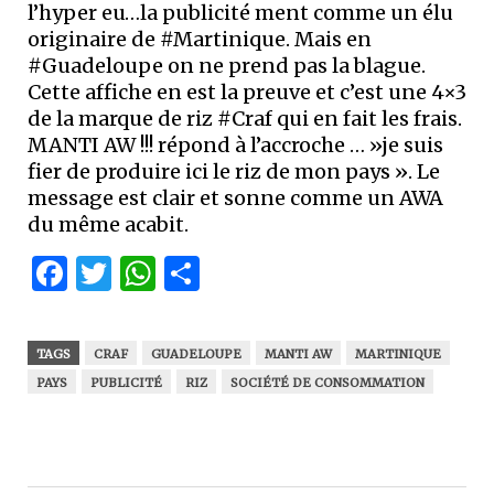
l’hyper eu…la publicité ment comme un élu
originaire de #Martinique. Mais en
#Guadeloupe on ne prend pas la blague.
Cette affiche en est la preuve et c’est une 4×3
de la marque de riz #Craf qui en fait les frais.
MANTI AW !!! répond à l’accroche … »je suis
fier de produire ici le riz de mon pays ». Le
message est clair et sonne comme un AWA
du même acabit.
Facebook
Twitter
WhatsApp
Partager
TAGS
CRAF
GUADELOUPE
MANTI AW
MARTINIQUE
PAYS
PUBLICITÉ
RIZ
SOCIÉTÉ DE CONSOMMATION