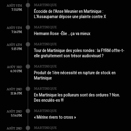
MARTINIQUE
AOÛT 5TH
7:31 PM
Écocide de l’Anse Meunier en Martinique :
L’Assaupamar dépose une plainte contre X
MARTINIQUE
AOÛT 5TH
7:16 PM
Hermann Rose -Élie …ça va mieux
MARTINIQUE
AOÛT 4TH
5:15 PM
Tour de Martinique des yoles rondes : la FYRM offre-t-
elle gratuitement son trésor audiovisuel ?
MARTINIQUE
AOÛT 3RD
6:30 PM
Produit de 1ère nécessité en rupture de stock en
Martinique
MARTINIQUE
AOÛT 2ND
11:14 PM
En Martinique les pollueurs sont des ordures ? Non.
Des enculés-es !!!
MARTINIQUE
AOÛT 2ND
5:56 PM
« Mérine rivers to cross »
MARTINIQUE
AOÛT 2ND