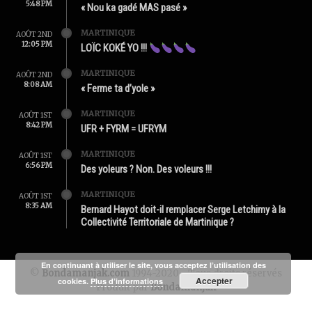
5:48 PM
« Nou ka gadé MAS pasé »
MARTINIQUE
AOÛT 2ND
12:05 PM
LOÏC KOKÉ YO !!!
MARTINIQUE
AOÛT 2ND
8:08 AM
« Ferme ta d’yole »
MARTINIQUE
AOÛT 1ST
8:42 PM
UFR + FYRM = UFRYM
MARTINIQUE
AOÛT 1ST
6:56 PM
Des yoleurs ? Non. Des voleurs !!!
MARTINIQUE
AOÛT 1ST
8:35 AM
Bernard Hayot doit-il remplacer Serge Letchimy à la
Collectivité Territoriale de Martinique ?
En continuant à utiliser le site, vous acceptez l’utilisation des
©
Bondamanjak.com
1994-2020 - Tous droits réservés
Accepter
cookies.
Plus d’informations
Produit par
Bondamanjak