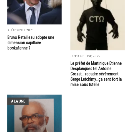
AOÛT 20TH, 2025
Bruno Retailleau adopte une
dimension capillaire
boskafienne ?
OCTOBRE 31ST, 2025
Le préfet de Martinique Etienne
Desplanques tel Antoine
Crozat... recadre sévèrement
Serge Letchimy...ça sent fort la
mise sous tutelle
A LA UNE