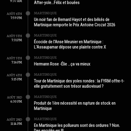
9:37 AM
After-yole…Félix et bouées
MARTINIQUE
AOÛT 6TH
7:59 PM
Un noir fan de Bernard Hayot et des békés de
Martinique remporte le Prix Antoine Crozat 2026
MARTINIQUE
AOÛT 5TH
7:31 PM
Écocide de l’Anse Meunier en Martinique :
L’Assaupamar dépose une plainte contre X
MARTINIQUE
AOÛT 5TH
7:16 PM
Hermann Rose -Élie …ça va mieux
MARTINIQUE
AOÛT 4TH
5:15 PM
Tour de Martinique des yoles rondes : la FYRM offre-t-
elle gratuitement son trésor audiovisuel ?
MARTINIQUE
AOÛT 3RD
6:30 PM
Produit de 1ère nécessité en rupture de stock en
Martinique
MARTINIQUE
AOÛT 2ND
11:14 PM
En Martinique les pollueurs sont des ordures ? Non.
Des enculés-es !!!