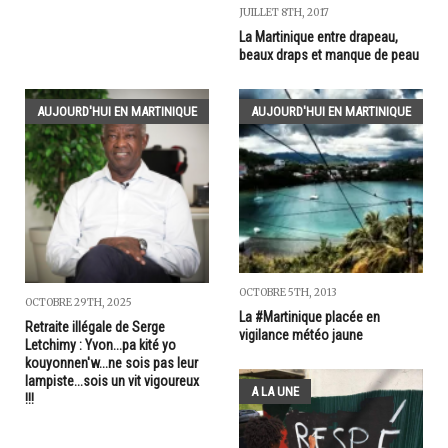
JUILLET 8TH, 2017
La Martinique entre drapeau,
beaux draps et manque de peau
AUJOURD'HUI EN MARTINIQUE
AUJOURD'HUI EN MARTINIQUE
OCTOBRE 5TH, 2013
OCTOBRE 29TH, 2025
La #Martinique placée en
Retraite illégale de Serge
vigilance météo jaune
Letchimy : Yvon...pa kité yo
kouyonnen'w...ne sois pas leur
lampiste...sois un vit vigoureux
A LA UNE
!!!