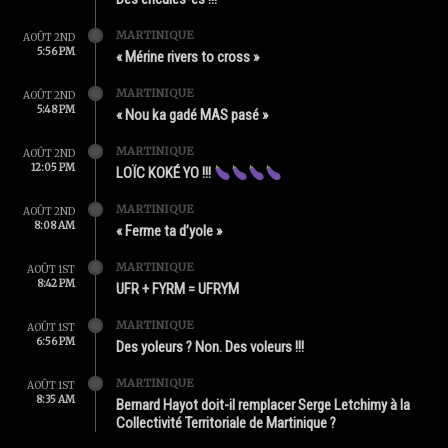
MARTINIQUE
AOÛT 2ND
5:56 PM
« Mérine rivers to cross »
MARTINIQUE
AOÛT 2ND
5:48 PM
« Nou ka gadé MAS pasé »
MARTINIQUE
AOÛT 2ND
12:05 PM
LOÏC KOKÉ YO !!!
MARTINIQUE
AOÛT 2ND
8:08 AM
« Ferme ta d’yole »
MARTINIQUE
AOÛT 1ST
8:42 PM
UFR + FYRM = UFRYM
MARTINIQUE
AOÛT 1ST
6:56 PM
Des yoleurs ? Non. Des voleurs !!!
MARTINIQUE
AOÛT 1ST
8:35 AM
Bernard Hayot doit-il remplacer Serge Letchimy à la
Collectivité Territoriale de Martinique ?