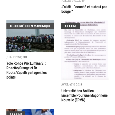
JUILLET 3RD, 2025
J'ai dit :. "couché et surtout pas
bouger"
AUJOURD'HUI EN MARTINIQUE
A LA UNE
JUILLET 1ST, 2013
Yole Ronde Prix Lumina S. :
Rosette/Orange et Dr
Roots/Zapetti partagent les
points
AVRIL 4TH, 2018
Université des Antilles :
Ensemble Pour une Maçonnerie
Nouvelle (EPMN)
A LA UNE