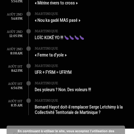
5:56 PM
« Mérine rivers to cross »
MARTINIQUE
AOÛT 2ND
5:48 PM
« Nou ka gadé MAS pasé »
MARTINIQUE
AOÛT 2ND
12:05 PM
LOÏC KOKÉ YO !!!
MARTINIQUE
AOÛT 2ND
8:08 AM
« Ferme ta d’yole »
MARTINIQUE
AOÛT 1ST
8:42 PM
UFR + FYRM = UFRYM
MARTINIQUE
AOÛT 1ST
6:56 PM
Des yoleurs ? Non. Des voleurs !!!
MARTINIQUE
AOÛT 1ST
8:35 AM
Bernard Hayot doit-il remplacer Serge Letchimy à la
Collectivité Territoriale de Martinique ?
En continuant à utiliser le site, vous acceptez l’utilisation des