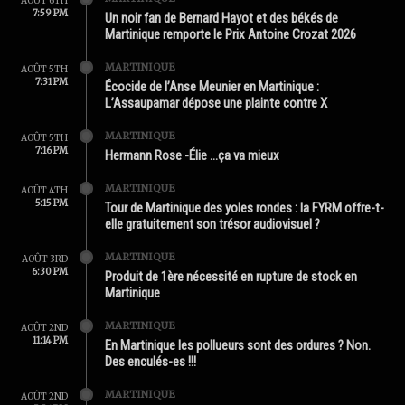
AOÛT 6TH
7:59 PM
Un noir fan de Bernard Hayot et des békés de
Martinique remporte le Prix Antoine Crozat 2026
MARTINIQUE
AOÛT 5TH
7:31 PM
Écocide de l’Anse Meunier en Martinique :
L’Assaupamar dépose une plainte contre X
MARTINIQUE
AOÛT 5TH
7:16 PM
Hermann Rose -Élie …ça va mieux
MARTINIQUE
AOÛT 4TH
5:15 PM
Tour de Martinique des yoles rondes : la FYRM offre-t-
elle gratuitement son trésor audiovisuel ?
MARTINIQUE
AOÛT 3RD
6:30 PM
Produit de 1ère nécessité en rupture de stock en
Martinique
MARTINIQUE
AOÛT 2ND
11:14 PM
En Martinique les pollueurs sont des ordures ? Non.
Des enculés-es !!!
MARTINIQUE
AOÛT 2ND