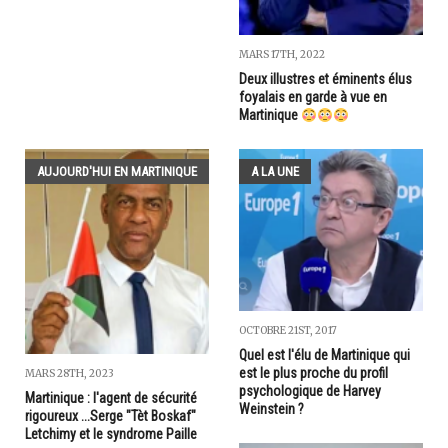
MARS 17TH, 2022
Deux illustres et éminents élus
foyalais en garde à vue en
Martinique
AUJOURD'HUI EN MARTINIQUE
A LA UNE
OCTOBRE 21ST, 2017
Quel est l'élu de Martinique qui
est le plus proche du profil
MARS 28TH, 2023
psychologique de Harvey
Martinique : l'agent de sécurité
Weinstein ?
rigoureux ...Serge "Tèt Boskaf"
Letchimy et le syndrome Paille