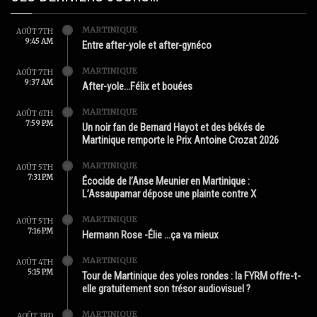
MARTINIQUE
AOÛT 7TH
9:45 AM
Entre after-yole et after-gynéco
MARTINIQUE
AOÛT 7TH
9:37 AM
After-yole…Félix et bouées
MARTINIQUE
AOÛT 6TH
7:59 PM
Un noir fan de Bernard Hayot et des békés de
Martinique remporte le Prix Antoine Crozat 2026
MARTINIQUE
AOÛT 5TH
7:31 PM
Écocide de l’Anse Meunier en Martinique :
L’Assaupamar dépose une plainte contre X
MARTINIQUE
AOÛT 5TH
7:16 PM
Hermann Rose -Élie …ça va mieux
MARTINIQUE
AOÛT 4TH
5:15 PM
Tour de Martinique des yoles rondes : la FYRM offre-t-
elle gratuitement son trésor audiovisuel ?
MARTINIQUE
AOÛT 3RD