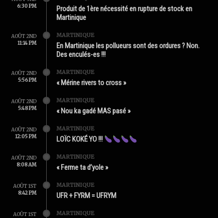
6:30 PM
Produit de 1ère nécessité en rupture de stock en
Martinique
MARTINIQUE
AOÛT 2ND
11:14 PM
En Martinique les pollueurs sont des ordures ? Non.
Des enculés-es !!!
MARTINIQUE
AOÛT 2ND
5:56 PM
« Mérine rivers to cross »
MARTINIQUE
AOÛT 2ND
5:48 PM
« Nou ka gadé MAS pasé »
MARTINIQUE
AOÛT 2ND
12:05 PM
LOÏC KOKÉ YO !!!
MARTINIQUE
AOÛT 2ND
8:08 AM
« Ferme ta d’yole »
MARTINIQUE
AOÛT 1ST
8:42 PM
UFR + FYRM = UFRYM
MARTINIQUE
AOÛT 1ST