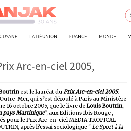
GUYANE
LA RÉUNION
FRANCE
MONDE
W
rix Arc-en-ciel 2005,
Boutrin
est le lauréat du
Prix Arc-en-ciel 2005
.
?Outre-Mer, qui s?est déroulé à Paris au Ministère
e 16 octobre 2005, que le livre de
Louis Boutrin
,
la pays Martinique
", aux Editions Ibis Rouge ,
inés pour le Prix Arc-en-ciel MEDIA TROPICAL
OUTRIN, après l?essai sociologique "
Le Sport à la