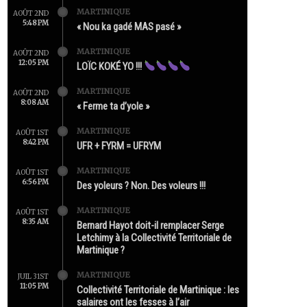
MARTINIQUE
AOÛT 2ND
5:48 PM
« Nou ka gadé MAS pasé »
MARTINIQUE
AOÛT 2ND
12:05 PM
LOÏC KOKÉ YO !!!
MARTINIQUE
AOÛT 2ND
8:08 AM
« Ferme ta d’yole »
MARTINIQUE
AOÛT 1ST
8:42 PM
UFR + FYRM = UFRYM
MARTINIQUE
AOÛT 1ST
6:56 PM
Des yoleurs ? Non. Des voleurs !!!
MARTINIQUE
AOÛT 1ST
8:35 AM
Bernard Hayot doit-il remplacer Serge
Letchimy à la Collectivité Territoriale de
Martinique ?
MARTINIQUE
JUIL 31ST
11:05 PM
Collectivité Territoriale de Martinique : les
salaires ont les fesses à l’air