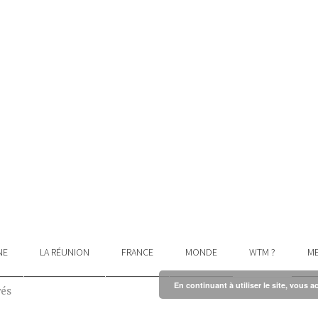
NE
LA RÉUNION
FRANCE
MONDE
WTM ?
ME
En continuant à utiliser le site, vous a
vés