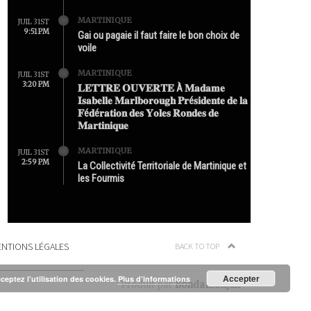
MARTINIQUE
JUIL 31ST
9:51 PM
Gai ou pagaie il faut faire le bon choix de
voile
MARTINIQUE
JUIL 31ST
3:20 PM
𝐋𝐄𝐓𝐓𝐑𝐄 𝐎𝐔𝐕𝐄𝐑𝐓𝐄 À 𝐌𝐚𝐝𝐚𝐦𝐞
𝐈𝐬𝐚𝐛𝐞𝐥𝐥𝐞 𝐌𝐚𝐫𝐥𝐛𝐨𝐫𝐨𝐮𝐠𝐡 𝐏𝐫é𝐬𝐢𝐝𝐞𝐧𝐭𝐞 𝐝𝐞 𝐥𝐚
𝐅é𝐝é𝐫𝐚𝐭𝐢𝐨𝐧 𝐝𝐞𝐬 𝐘𝐨𝐥𝐞𝐬 𝐑𝐨𝐧𝐝𝐞𝐬 𝐝𝐞
𝐌𝐚𝐫𝐭𝐢𝐧𝐢𝐪𝐮𝐞
MARTINIQUE
JUIL 31ST
2:59 PM
La Collectivité Territoriale de Martinique et
les Fourmis
NTIONS LÉGALES
BACK TO TOP
Accepter
cceptez l’utilisation des cookies.
Plus d’informations
Produit par
Bondamanjak