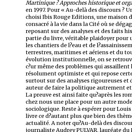
Martinique ? Approches historique et org
en 1997. Pour « Au-delà des discours ? U
choisi Ibis Rouge Editions, une maison 
consacré à la vie dans la Cité où se déga
reposant sur des analyses et des faits h
partie du livre, véritable plaidoyer pour
les chantiers de l?eau et de l?assainisse
terrestres, maritimes et aériens et du to
évolution institutionnelle, on se retrou
c?ur même des problèmes qui assaillent 
résolument optimiste et qui repose certe
surtout sur des analyses rigoureuses et 
auteur de faire la politique autrement e
La preuve est ainsi faite qu?après les rom
chez nous une place pour un autre mode d
sociologique. Reste à espérer pour Loui
livre ce d?autant plus que bien des thème
actualité. A noter qu?Au-delà des discour
journaliste Audrey PULVAR, lauréate du 