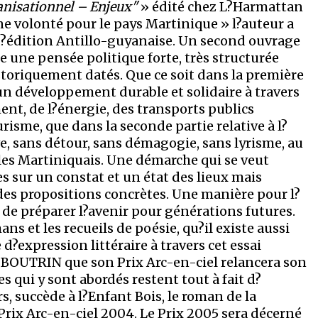
anisationnel – Enjeux"
» édité chez L?Harmattan
ne volonté pour le pays Martinique » l?auteur a
d?édition Antillo-guyanaise. Un second ouvrage
ge une pensée politique forte, très structurée
istoriquement datés. Que ce soit dans la première
 un développement durable et solidaire à travers
ment, de l?énergie, des transports publics
urisme, que dans la seconde partie relative à l?
ve, sans détour, sans démagogie, sans lyrisme, au
les Martiniquais. Une démarche qui se veut
s sur un constat et un état des lieux mais
des propositions concrètes. Une manière pour l?
t de préparer l?avenir pour générations futures.
ans et les recueils de poésie, qu?il existe aussi
?expression littéraire à travers cet essai
s BOUTRIN que son Prix Arc-en-ciel relancera son
s qui y sont abordés restent tout à fait d?
s, succède à l?Enfant Bois, le roman de la
Prix Arc-en-ciel 2004. Le Prix 2005 sera décerné