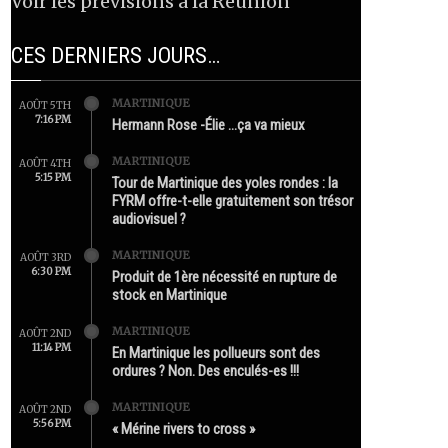
Voir les prévisions à la Réunion
CES DERNIERS JOURS…
MARTINIQUE
AOÛT 5TH
7:16 PM
Hermann Rose -Élie …ça va mieux
MARTINIQUE
AOÛT 4TH
5:15 PM
Tour de Martinique des yoles rondes : la
FYRM offre-t-elle gratuitement son trésor
audiovisuel ?
MARTINIQUE
AOÛT 3RD
6:30 PM
Produit de 1ère nécessité en rupture de
stock en Martinique
MARTINIQUE
AOÛT 2ND
11:14 PM
En Martinique les pollueurs sont des
ordures ? Non. Des enculés-es !!!
MARTINIQUE
AOÛT 2ND
5:56 PM
« Mérine rivers to cross »