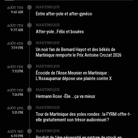
MARTINIQUE
AOÛT 7TH
9:45 AM
Entre after-yole et after-gynéco
MARTINIQUE
AOÛT 7TH
9:37 AM
After-yole…Félix et bouées
MARTINIQUE
AOÛT 6TH
7:59 PM
Un noir fan de Bernard Hayot et des békés de
Martinique remporte le Prix Antoine Crozat 2026
MARTINIQUE
AOÛT 5TH
7:31 PM
Écocide de l’Anse Meunier en Martinique :
L’Assaupamar dépose une plainte contre X
MARTINIQUE
AOÛT 5TH
7:16 PM
Hermann Rose -Élie …ça va mieux
MARTINIQUE
AOÛT 4TH
5:15 PM
Tour de Martinique des yoles rondes : la FYRM offre-t-
elle gratuitement son trésor audiovisuel ?
MARTINIQUE
AOÛT 3RD
6:30 PM
Produit de 1ère nécessité en rupture de stock en