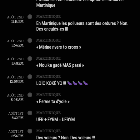
Martinique
MARTINIQUE
AOÛT 2ND
11:14 PM
En Martinique les pollueurs sont des ordures ? Non.
Des enculés-es !!!
MARTINIQUE
AOÛT 2ND
5:56 PM
« Mérine rivers to cross »
MARTINIQUE
AOÛT 2ND
5:48 PM
« Nou ka gadé MAS pasé »
MARTINIQUE
AOÛT 2ND
12:05 PM
LOÏC KOKÉ YO !!!
MARTINIQUE
AOÛT 2ND
8:08 AM
« Ferme ta d’yole »
MARTINIQUE
AOÛT 1ST
8:42 PM
UFR + FYRM = UFRYM
MARTINIQUE
AOÛT 1ST
6:56 PM
Des yoleurs ? Non. Des voleurs !!!