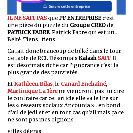
IL NE SAIT PAS
que
PF ENTREPRISE
c’est
une pièce du puzzle du
Groupe CREO
de
PATRICK FABRE
. Patrick Fabre qui est un…
Béké. Tiens…tiens…
Ça fait donc beaucoup de béké dans le tour
de table de RCI. Désormais
Kalash
SAIT
. Il
est désormais riche car l’ignorance c’est la
plus grande des pauvretés.
Et
Kathleen Bilas
, le
Canard Enchaîné
,
Martinique La 1ère
ne viendront pas lui dire
le contraire car cet article elle va le lire sur
les « réseaux sociaux Ancounia »…en bond
d’ail de Jedi et et en tout cas qu’ail mais ça ce
ne sont pas mes oignons.
gilles dégras