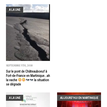
A LA UNE
SEPTEMBRE 5TH, 2018
Sur le pont de Châteauboeuf à
Fort-de-France en Martinique...ah
la vache
la situation
se dégrade
A LA UNE
AUJOURD'HUI EN MARTINIQUE