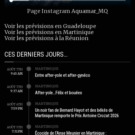
Page Instagram
Aquamar_MQ
Voir les prévisions en Guadeloupe
Voir les prévisions en Martinique
Voir les prévisions à la Réunion
CES DERNIERS JOURS…
MARTINIQUE
AOÛT 7TH
9:45 AM
Entre after-yole et after-gynéco
MARTINIQUE
AOÛT 7TH
9:37 AM
After-yole…Félix et bouées
MARTINIQUE
AOÛT 6TH
7:59 PM
Un noir fan de Bernard Hayot et des békés de
Martinique remporte le Prix Antoine Crozat 2026
MARTINIQUE
AOÛT 5TH
7:31 PM
Écocide de l’Anse Meunier en Martinique :