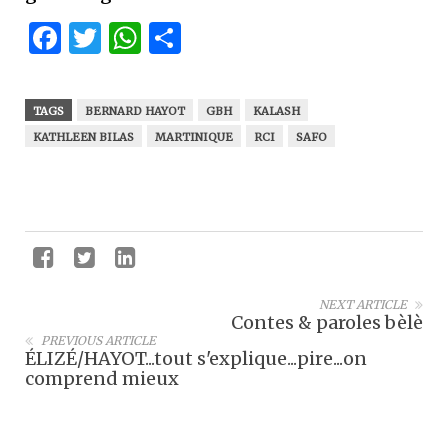
Facebook
Twitter
WhatsApp
Partager
TAGS
BERNARD HAYOT
GBH
KALASH
KATHLEEN BILAS
MARTINIQUE
RCI
SAFO
NEXT ARTICLE
Contes & paroles bèlè
PREVIOUS ARTICLE
ÉLIZÉ/HAYOT...tout s'explique...pire...on
comprend mieux