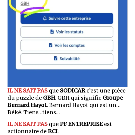
IL NE SAIT PAS
que
SODICAR
c’est une pièce
du puzzle de
GBH
. GBH qui signifie
Groupe
Bernard Hayot
. Bernard Hayot qui est un…
Béké. Tiens…tiens…
IL NE SAIT PAS
que
PF ENTREPRISE
est
actionnaire de
RCI
.