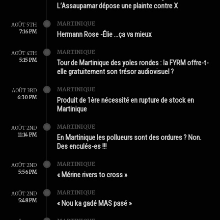
L’Assaupamar dépose une plainte contre X
MARTINIQUE
AOÛT 5TH
7:16 PM
Hermann Rose -Élie …ça va mieux
MARTINIQUE
AOÛT 4TH
5:15 PM
Tour de Martinique des yoles rondes : la FYRM offre-t-
elle gratuitement son trésor audiovisuel ?
MARTINIQUE
AOÛT 3RD
6:30 PM
Produit de 1ère nécessité en rupture de stock en
Martinique
MARTINIQUE
AOÛT 2ND
11:14 PM
En Martinique les pollueurs sont des ordures ? Non.
Des enculés-es !!!
MARTINIQUE
AOÛT 2ND
5:56 PM
« Mérine rivers to cross »
MARTINIQUE
AOÛT 2ND
5:48 PM
« Nou ka gadé MAS pasé »