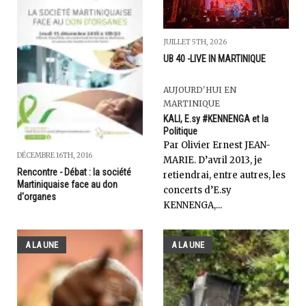
JUILLET 5TH, 2026
UB 40 -LIVE IN MARTINIQUE
AUJOURD'HUI EN
MARTINIQUE
KALI, E.sy #KENNENGA et la
Politique
Par Olivier Ernest JEAN-
DÉCEMBRE 16TH, 2016
MARIE. D’avril 2013, je
Rencontre - Débat : la société
retiendrai, entre autres, les
Martiniquaise face au don
concerts d’E.sy
d'organes
KENNENGA,...
A LA UNE
A LA UNE