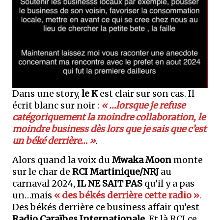
Dans une story,
le K
est clair sur son cas. Il
écrit blanc sur noir :
« …lorsque je refuse
catégoriquement la moindre collaboration, le
moindre business dès lors que je sais que c’est
un béké derrière… »
.
Alors quand la voix du
Mwaka Moon
monte
sur le char de
RCI Martinique/NRJ
au
carnaval 2024,
IL NE SAIT PAS
qu’il y a pas
un…mais
« des békés derrière cette radio »
.
Des békés derrière ce business affair qu’est
Radio Caraïbes Internationale
. Et là RCI ce