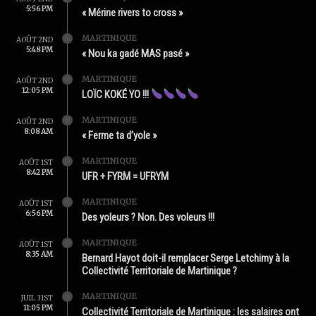
5:56 PM
« Mérine rivers to cross »
MARTINIQUE
AOÛT 2ND
5:48 PM
« Nou ka gadé MAS pasé »
MARTINIQUE
AOÛT 2ND
12:05 PM
LOÏC KOKÉ YO !!!
MARTINIQUE
AOÛT 2ND
8:08 AM
« Ferme ta d’yole »
MARTINIQUE
AOÛT 1ST
8:42 PM
UFR + FYRM = UFRYM
MARTINIQUE
AOÛT 1ST
6:56 PM
Des yoleurs ? Non. Des voleurs !!!
MARTINIQUE
AOÛT 1ST
8:35 AM
Bernard Hayot doit-il remplacer Serge Letchimy à la
Collectivité Territoriale de Martinique ?
MARTINIQUE
JUIL 31ST
11:05 PM
Collectivité Territoriale de Martinique : les salaires ont