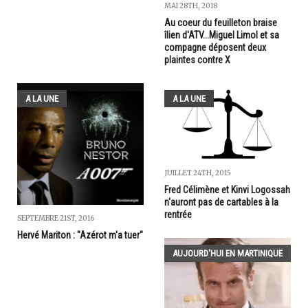
MAI 28TH, 2018
Au coeur du feuilleton braise
îlien d'ATV...Miguel Limol et sa
compagne déposent deux
plaintes contre X
A LA UNE
A LA UNE
JUILLET 24TH, 2015
Fred Célimène et Kinvi Logossah
n'auront pas de cartables à la
rentrée
SEPTEMBRE 21ST, 2016
Hervé Mariton : "Azérot m'a tuer"
AUJOURD'HUI EN MARTINIQUE