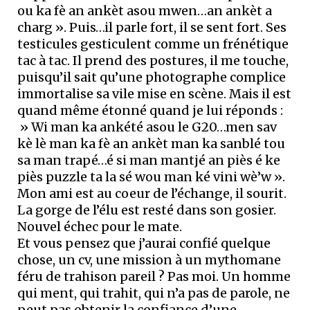
ou ka fè an ankèt asou mwen…an ankèt a
charg ». Puis…il parle fort, il se sent fort. Ses
testicules gesticulent comme un frénétique
tac à tac. Il prend des postures, il me touche,
puisqu’il sait qu’une photographe complice
immortalise sa vile mise en scène. Mais il est
quand même étonné quand je lui réponds :
» Wi man ka ankété asou le G20…men sav
kè lè man ka fè an ankèt man ka sanblé tou
sa man trapé…é si man mantjé an piès é ke
piès puzzle ta la sé wou man ké vini wè’w ».
Mon ami est au coeur de l’échange, il sourit.
La gorge de l’élu est resté dans son gosier.
Nouvel échec pour le mate.
Et vous pensez que j’aurai confié quelque
chose, un cv, une mission à un mythomane
féru de trahison pareil ? Pas moi. Un homme
qui ment, qui trahit, qui n’a pas de parole, ne
peut pas obtenir la confiance d’une