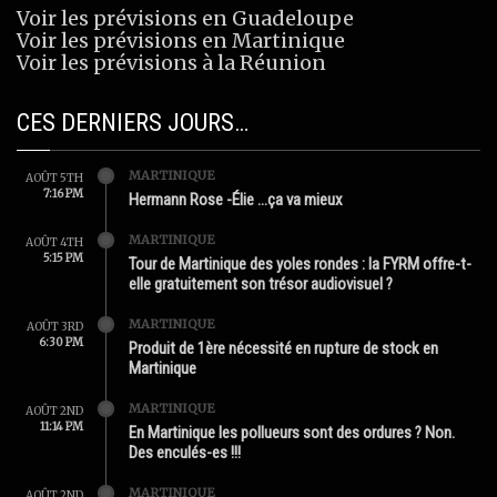
Voir les prévisions en Guadeloupe
Voir les prévisions en Martinique
Voir les prévisions à la Réunion
CES DERNIERS JOURS…
MARTINIQUE
AOÛT 5TH
7:16 PM
Hermann Rose -Élie …ça va mieux
MARTINIQUE
AOÛT 4TH
5:15 PM
Tour de Martinique des yoles rondes : la FYRM offre-t-
elle gratuitement son trésor audiovisuel ?
MARTINIQUE
AOÛT 3RD
6:30 PM
Produit de 1ère nécessité en rupture de stock en
Martinique
MARTINIQUE
AOÛT 2ND
11:14 PM
En Martinique les pollueurs sont des ordures ? Non.
Des enculés-es !!!
MARTINIQUE
AOÛT 2ND