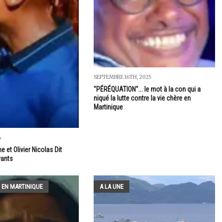
SEPTEMBRE 16TH, 2025
"PÉRÉQUATION"... le mot à la con qui a
niqué la lutte contre la vie chère en
Martinique
4
e et Olivier Nicolas Dit
vants
 EN MARTINIQUE
A LA UNE