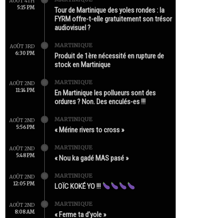
AOÛT 4TH
5:15 PM
Tour de Martinique des yoles rondes : la
FYRM offre-t-elle gratuitement son trésor
audiovisuel ?
MARTINIQUE
AOÛT 3RD
6:30 PM
Produit de 1ère nécessité en rupture de
stock en Martinique
MARTINIQUE
AOÛT 2ND
11:14 PM
En Martinique les pollueurs sont des
ordures ? Non. Des enculés-es !!!
MARTINIQUE
AOÛT 2ND
5:56 PM
« Mérine rivers to cross »
MARTINIQUE
AOÛT 2ND
5:48 PM
« Nou ka gadé MAS pasé »
MARTINIQUE
AOÛT 2ND
12:05 PM
LOÏC KOKÉ YO !!!
MARTINIQUE
AOÛT 2ND
8:08 AM
« Ferme ta d’yole »