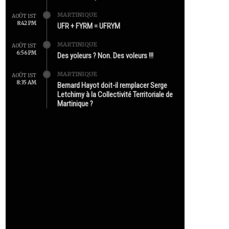
MARTINIQUE
AOÛT 1ST
8:42 PM
UFR + FYRM = UFRYM
MARTINIQUE
AOÛT 1ST
6:56 PM
Des yoleurs ? Non. Des voleurs !!!
MARTINIQUE
AOÛT 1ST
8:35 AM
Bernard Hayot doit-il remplacer Serge
Letchimy à la Collectivité Territoriale de
Martinique ?