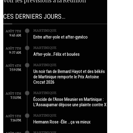
Voir les prévisions à la Réunion
CES DERNIERS JOURS…
MARTINIQUE
AOÛT 7TH
9:45 AM
Entre after-yole et after-gynéco
MARTINIQUE
AOÛT 7TH
9:37 AM
After-yole…Félix et bouées
MARTINIQUE
AOÛT 6TH
7:59 PM
Un noir fan de Bernard Hayot et des békés
de Martinique remporte le Prix Antoine
Crozat 2026
MARTINIQUE
AOÛT 5TH
7:31 PM
Écocide de l’Anse Meunier en Martinique :
L’Assaupamar dépose une plainte contre X
MARTINIQUE
AOÛT 5TH
7:16 PM
Hermann Rose -Élie …ça va mieux
MARTINIQUE