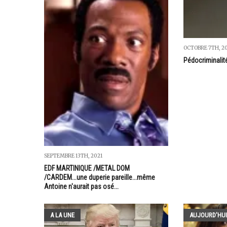
OCTOBRE 7TH, 2
Pédocriminalité
SEPTEMBRE 13TH, 2021
EDF MARTINIQUE /METAL DOM
/CARDEM...une duperie pareille...même
Antoine n'aurait pas osé...
A LA UNE
AUJOURD'HUI