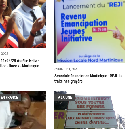
, 2023
 11/09/23 Aurélie Nella -
ilor - Ducos - Martinique
AVRIL 11TH, 2025
Scandale financier en Martinique : REJI...la
traite née gruyère
 EN FRANCE
A LA UNE