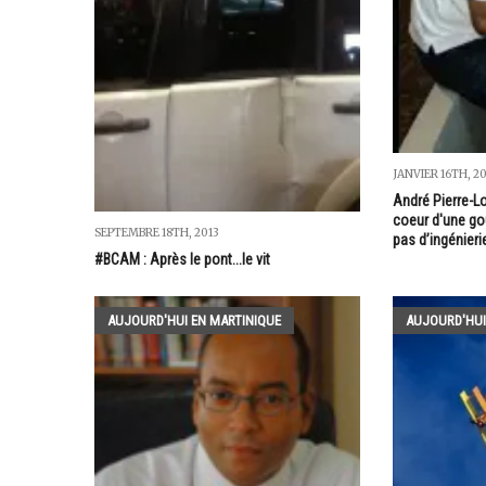
JANVIER 16TH, 2
André Pierre-Lo
coeur d'une g
SEPTEMBRE 18TH, 2013
pas d’ingénieri
#BCAM : Après le pont...le vit
AUJOURD'HUI EN MARTINIQUE
AUJOURD'HUI