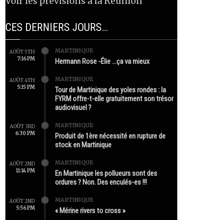
Voir les prévisions à la Réunion
CES DERNIERS JOURS…
MARTINIQUE
AOÛT 5TH
7:16 PM
Hermann Rose -Élie …ça va mieux
MARTINIQUE
AOÛT 4TH
5:15 PM
Tour de Martinique des yoles rondes : la
FYRM offre-t-elle gratuitement son trésor
audiovisuel ?
MARTINIQUE
AOÛT 3RD
6:30 PM
Produit de 1ère nécessité en rupture de
stock en Martinique
MARTINIQUE
AOÛT 2ND
11:14 PM
En Martinique les pollueurs sont des
ordures ? Non. Des enculés-es !!!
MARTINIQUE
AOÛT 2ND
5:56 PM
« Mérine rivers to cross »