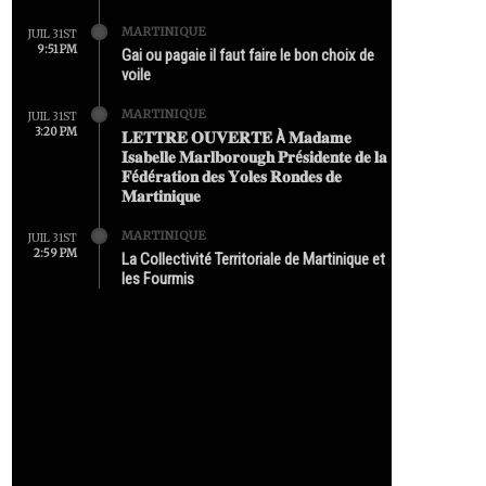
MARTINIQUE
JUIL 31ST
9:51 PM
Gai ou pagaie il faut faire le bon choix de
voile
MARTINIQUE
JUIL 31ST
3:20 PM
𝐋𝐄𝐓𝐓𝐑𝐄 𝐎𝐔𝐕𝐄𝐑𝐓𝐄 À 𝐌𝐚𝐝𝐚𝐦𝐞
𝐈𝐬𝐚𝐛𝐞𝐥𝐥𝐞 𝐌𝐚𝐫𝐥𝐛𝐨𝐫𝐨𝐮𝐠𝐡 𝐏𝐫é𝐬𝐢𝐝𝐞𝐧𝐭𝐞 𝐝𝐞 𝐥𝐚
𝐅é𝐝é𝐫𝐚𝐭𝐢𝐨𝐧 𝐝𝐞𝐬 𝐘𝐨𝐥𝐞𝐬 𝐑𝐨𝐧𝐝𝐞𝐬 𝐝𝐞
𝐌𝐚𝐫𝐭𝐢𝐧𝐢𝐪𝐮𝐞
MARTINIQUE
JUIL 31ST
2:59 PM
La Collectivité Territoriale de Martinique et
les Fourmis