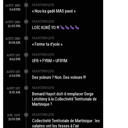
MARTINIQUE
AOÛT 2ND
5:48 PM
« Nou ka gadé MAS pasé »
MARTINIQUE
AOÛT 2ND
12:05 PM
LOÏC KOKÉ YO !!!
MARTINIQUE
AOÛT 2ND
8:08 AM
« Ferme ta d’yole »
MARTINIQUE
AOÛT 1ST
8:42 PM
UFR + FYRM = UFRYM
MARTINIQUE
AOÛT 1ST
6:56 PM
Des yoleurs ? Non. Des voleurs !!!
MARTINIQUE
AOÛT 1ST
8:35 AM
Bernard Hayot doit-il remplacer Serge
Letchimy à la Collectivité Territoriale de
Martinique ?
MARTINIQUE
JUIL 31ST
11:05 PM
Collectivité Territoriale de Martinique : les
salaires ont les fesses à l’air