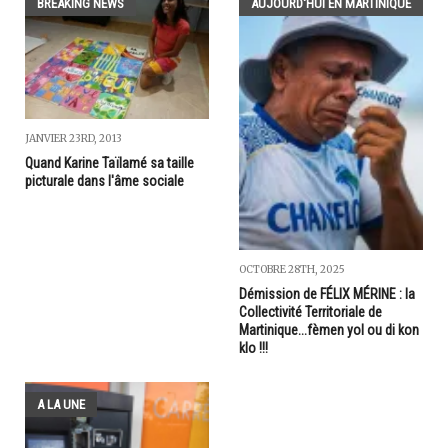
BREAKING NEWS
AUJOURD'HUI EN MARTINIQUE
JANVIER 23RD, 2013
Quand Karine Taïlamé sa taille
picturale dans l'âme sociale
OCTOBRE 28TH, 2025
Démission de FÉLIX MÉRINE : la
Collectivité Territoriale de
Martinique...fèmen yol ou di kon
klo !!!
A LA UNE