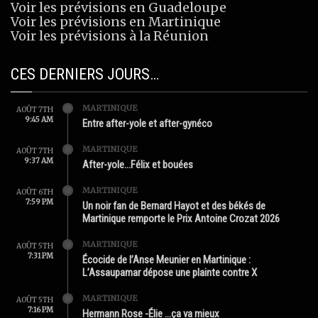
Voir les prévisions en Guadeloupe
Voir les prévisions en Martinique
Voir les prévisions à la Réunion
CES DERNIERS JOURS…
MARTINIQUE
AOÛT 7TH
9:45 AM
Entre after-yole et after-gynéco
MARTINIQUE
AOÛT 7TH
9:37 AM
After-yole…Félix et bouées
MARTINIQUE
AOÛT 6TH
7:59 PM
Un noir fan de Bernard Hayot et des békés de
Martinique remporte le Prix Antoine Crozat 2026
MARTINIQUE
AOÛT 5TH
7:31 PM
Écocide de l’Anse Meunier en Martinique :
L’Assaupamar dépose une plainte contre X
MARTINIQUE
AOÛT 5TH
7:16 PM
Hermann Rose -Élie …ça va mieux