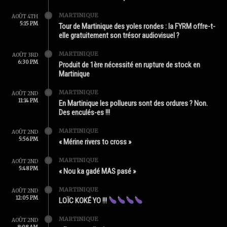
MARTINIQUE
AOÛT 4TH
5:15 PM
Tour de Martinique des yoles rondes : la FYRM offre-t-
elle gratuitement son trésor audiovisuel ?
MARTINIQUE
AOÛT 3RD
6:30 PM
Produit de 1ère nécessité en rupture de stock en
Martinique
MARTINIQUE
AOÛT 2ND
11:14 PM
En Martinique les pollueurs sont des ordures ? Non.
Des enculés-es !!!
MARTINIQUE
AOÛT 2ND
5:56 PM
« Mérine rivers to cross »
MARTINIQUE
AOÛT 2ND
5:48 PM
« Nou ka gadé MAS pasé »
MARTINIQUE
AOÛT 2ND
12:05 PM
LOÏC KOKÉ YO !!!
MARTINIQUE
AOÛT 2ND