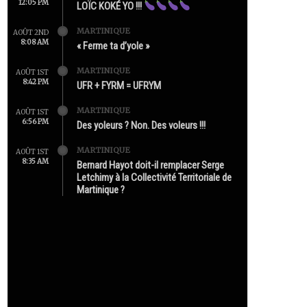
12:05 PM
LOÏC KOKÉ YO !!!
MARTINIQUE
AOÛT 2ND
8:08 AM
« Ferme ta d’yole »
MARTINIQUE
AOÛT 1ST
8:42 PM
UFR + FYRM = UFRYM
MARTINIQUE
AOÛT 1ST
6:56 PM
Des yoleurs ? Non. Des voleurs !!!
MARTINIQUE
AOÛT 1ST
8:35 AM
Bernard Hayot doit-il remplacer Serge
Letchimy à la Collectivité Territoriale de
Martinique ?