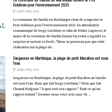
La commune du Vauclin en Martinique obtient le Prix
Goldman pour l'environnement 2025
AOÛT 30TH, 2025
La commune du Vauclin en Martinique vient de remporter le
Prix Goldman pour l'environnement 2025. En attendant le
communiqué de Serge Letchimy et celui de Didier Laguerre, le
maire de la commune du Vauclin Jimmy Farreaux a signifié sa
surprise et surtout sa fierté..."Nous ne pensions pas que cette
réalisation sur la plage de...
Sargasses en Martinique...la plage de petit Macabou est sous
l'eau
AVRIL 29TH, 2025
Sargasses en Martinique…la plage de petit Macabou au Vauclin
est sous l'eau. Mais que fait Serge Letchimy ? Mais que fait
Chantal Maignan ? À quoi sert son rapport ? Était-ce qu'un
rapport textuel ? Donnez-nous votre avis sans vit. ...