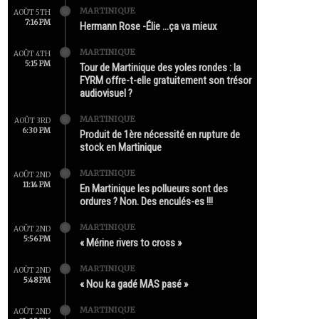
MARTINIQUE
AOÛT 5TH
7:16 PM
Hermann Rose -Élie …ça va mieux
MARTINIQUE
AOÛT 4TH
5:15 PM
Tour de Martinique des yoles rondes : la
FYRM offre-t-elle gratuitement son trésor
audiovisuel ?
MARTINIQUE
AOÛT 3RD
6:30 PM
Produit de 1ère nécessité en rupture de
stock en Martinique
MARTINIQUE
AOÛT 2ND
11:14 PM
En Martinique les pollueurs sont des
ordures ? Non. Des enculés-es !!!
MARTINIQUE
AOÛT 2ND
5:56 PM
« Mérine rivers to cross »
MARTINIQUE
AOÛT 2ND
5:48 PM
« Nou ka gadé MAS pasé »
MARTINIQUE
AOÛT 2ND