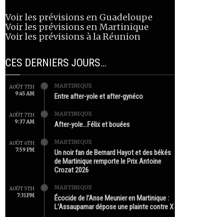
Voir les prévisions en Guadeloupe
Voir les prévisions en Martinique
Voir les prévisions à la Réunion
CES DERNIERS JOURS…
MARTINIQUE
AOÛT 7TH
9:45 AM
Entre after-yole et after-gynéco
MARTINIQUE
AOÛT 7TH
9:37 AM
After-yole…Félix et bouées
MARTINIQUE
AOÛT 6TH
7:59 PM
Un noir fan de Bernard Hayot et des békés
de Martinique remporte le Prix Antoine
Crozat 2026
MARTINIQUE
AOÛT 5TH
7:31 PM
Écocide de l’Anse Meunier en Martinique :
L’Assaupamar dépose une plainte contre X