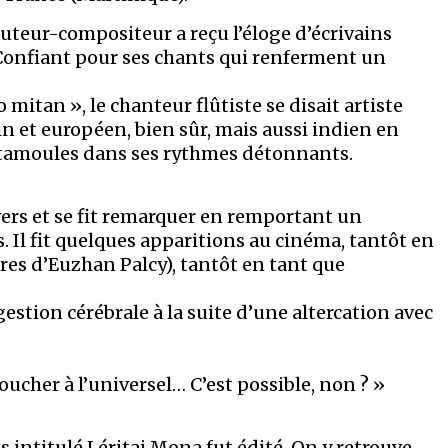
’auteur-compositeur a reçu l’éloge d’écrivains
onfiant pour ses chants qui renferment un
itan », le chanteur flûtiste se disait artiste
in et européen, bien sûr, mais aussi indien en
tamoules dans ses rythmes détonnants.
ivers et se fit remarquer en remportant un
s. Il fit quelques apparitions au cinéma, tantôt en
es d’Euzhan Palcy), tantôt en tant que
estion cérébrale à la suite d’une altercation avec
oucher à l’universel… C’est possible, non ? »
intitulé Léritaj Mona fut édité. On y retrouve