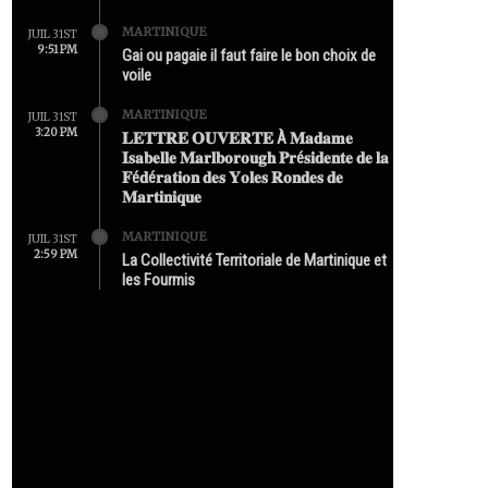
MARTINIQUE
JUIL 31ST
9:51 PM
Gai ou pagaie il faut faire le bon choix de
voile
MARTINIQUE
JUIL 31ST
3:20 PM
𝐋𝐄𝐓𝐓𝐑𝐄 𝐎𝐔𝐕𝐄𝐑𝐓𝐄 À 𝐌𝐚𝐝𝐚𝐦𝐞
𝐈𝐬𝐚𝐛𝐞𝐥𝐥𝐞 𝐌𝐚𝐫𝐥𝐛𝐨𝐫𝐨𝐮𝐠𝐡 𝐏𝐫é𝐬𝐢𝐝𝐞𝐧𝐭𝐞 𝐝𝐞 𝐥𝐚
𝐅é𝐝é𝐫𝐚𝐭𝐢𝐨𝐧 𝐝𝐞𝐬 𝐘𝐨𝐥𝐞𝐬 𝐑𝐨𝐧𝐝𝐞𝐬 𝐝𝐞
𝐌𝐚𝐫𝐭𝐢𝐧𝐢𝐪𝐮𝐞
MARTINIQUE
JUIL 31ST
2:59 PM
La Collectivité Territoriale de Martinique et
les Fourmis