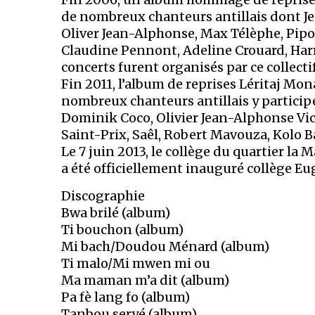
de nombreux chanteurs antillais dont Je
Oliver Jean-Alphonse, Max Télèphe, Pipo
Claudine Pennont, Adeline Crouard, Har
concerts furent organisés par ce collectif
Fin 2011, l’album de reprises Léritaj Mon
nombreux chanteurs antillais y particip
Dominik Coco, Olivier Jean-Alphonse Vic
Saint-Prix, Saêl, Robert Mavouza, Kolo
Le 7 juin 2013, le collège du quartier l
a été officiellement inauguré collège E
Discographie
Bwa brilé (album)
Ti bouchon (album)
Mi bach/Doudou Ménard (album)
Ti malo/Mi mwen mi ou
Ma maman m’a dit (album)
Pa fè lang fo (album)
Tanbou seryé (album)