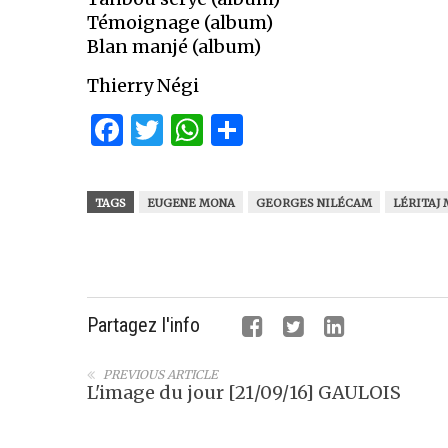
Témoignage (album)
Blan manjé (album)
Thierry Négi
Facebook
Twitter
WhatsApp
Partager
TAGS
EUGENE MONA
GEORGES NILÉCAM
LÉRITAJ
Partagez l'info
PREVIOUS ARTICLE
L'image du jour [21/09/16] GAULOIS