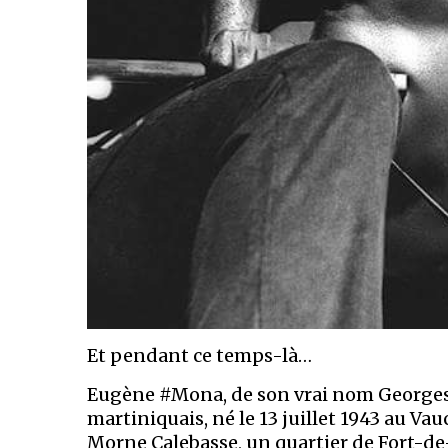
Et pendant ce temps-là…
Eugène #Mona, de son vrai nom Georges 
martiniquais, né le 13 juillet 1943 au Va
Morne Calebasse, un quartier de Fort-de