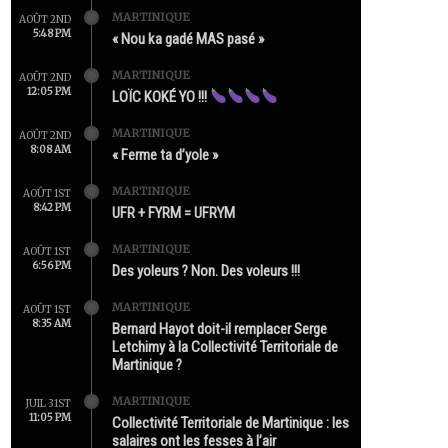
MARTINIQUE
AOÛT 2ND
5:48 PM
« Nou ka gadé MAS pasé »
MARTINIQUE
AOÛT 2ND
12:05 PM
LOÏC KOKÉ YO !!!
MARTINIQUE
AOÛT 2ND
8:08 AM
« Ferme ta d’yole »
MARTINIQUE
AOÛT 1ST
8:42 PM
UFR + FYRM = UFRYM
MARTINIQUE
AOÛT 1ST
6:56 PM
Des yoleurs ? Non. Des voleurs !!!
MARTINIQUE
AOÛT 1ST
8:35 AM
Bernard Hayot doit-il remplacer Serge
Letchimy à la Collectivité Territoriale de
Martinique ?
MARTINIQUE
JUIL 31ST
11:05 PM
Collectivité Territoriale de Martinique : les
salaires ont les fesses à l’air