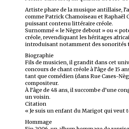
Artiste phare de la musique antillaise, l
comme Patrick Chamoiseau et Raphaël C
puissant contenu littéraire créole.
Surnommé « le Nègre debout » ou « poto m
créole, revendiquant les héritages africa
introduisant notamment des sonorités 
Biographie
Fils de musicien, il grandit dans cet un
concours de chant créole à l’âge de 15 an
tant que comédien (dans Rue Cases-Nègr
compositeur.
À l’âge de 48 ans, il succombe d’une cong
un voisin.
Citation
« Je suis un enfant du Marigot qui veut t
Hommage
Fin 2006, un album hommage de reprises 