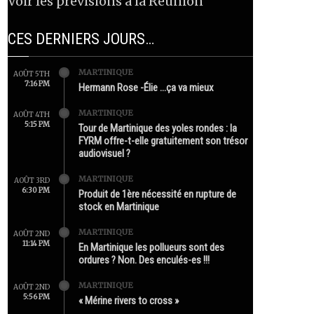
Voir les prévisions à la Réunion
CES DERNIERS JOURS…
MARTINIQUE
AOÛT 5TH
7:16 PM
Hermann Rose -Élie …ça va mieux
MARTINIQUE
AOÛT 4TH
5:15 PM
Tour de Martinique des yoles rondes : la
FYRM offre-t-elle gratuitement son trésor
audiovisuel ?
MARTINIQUE
AOÛT 3RD
6:30 PM
Produit de 1ère nécessité en rupture de
stock en Martinique
MARTINIQUE
AOÛT 2ND
11:14 PM
En Martinique les pollueurs sont des
ordures ? Non. Des enculés-es !!!
MARTINIQUE
AOÛT 2ND
5:56 PM
« Mérine rivers to cross »