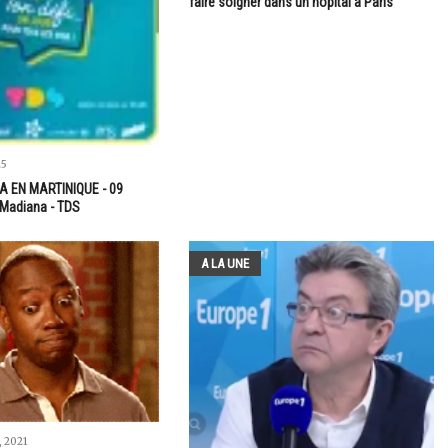
faire soigner dans un hôpital à Paris
25
A EN MARTINIQUE - 09
 Madiana - TDS
A LA UNE
 2021