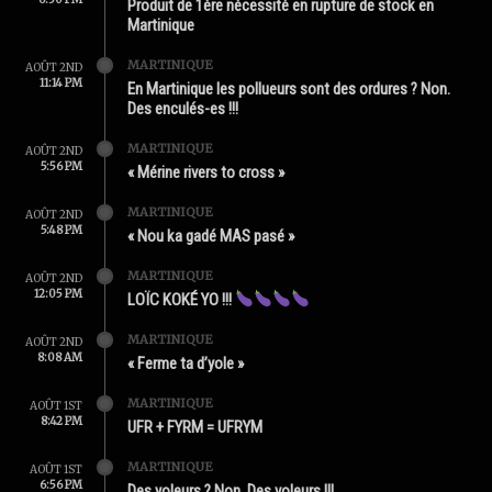
Produit de 1ère nécessité en rupture de stock en
Martinique
MARTINIQUE
AOÛT 2ND
11:14 PM
En Martinique les pollueurs sont des ordures ? Non.
Des enculés-es !!!
MARTINIQUE
AOÛT 2ND
5:56 PM
« Mérine rivers to cross »
MARTINIQUE
AOÛT 2ND
5:48 PM
« Nou ka gadé MAS pasé »
MARTINIQUE
AOÛT 2ND
12:05 PM
LOÏC KOKÉ YO !!!
MARTINIQUE
AOÛT 2ND
8:08 AM
« Ferme ta d’yole »
MARTINIQUE
AOÛT 1ST
8:42 PM
UFR + FYRM = UFRYM
MARTINIQUE
AOÛT 1ST
6:56 PM
Des yoleurs ? Non. Des voleurs !!!