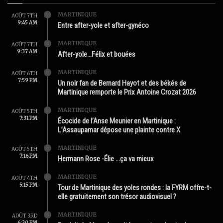
MARTINIQUE
AOÛT 7TH
9:45 AM
Entre after-yole et after-gynéco
MARTINIQUE
AOÛT 7TH
9:37 AM
After-yole…Félix et bouées
MARTINIQUE
AOÛT 6TH
7:59 PM
Un noir fan de Bernard Hayot et des békés de
Martinique remporte le Prix Antoine Crozat 2026
MARTINIQUE
AOÛT 5TH
7:31 PM
Écocide de l’Anse Meunier en Martinique :
L’Assaupamar dépose une plainte contre X
MARTINIQUE
AOÛT 5TH
7:16 PM
Hermann Rose -Élie …ça va mieux
MARTINIQUE
AOÛT 4TH
5:15 PM
Tour de Martinique des yoles rondes : la FYRM offre-t-
elle gratuitement son trésor audiovisuel ?
MARTINIQUE
AOÛT 3RD
6:30 PM