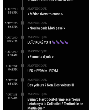
MARTINIQUE
AOÛT 2ND
5:56 PM
« Mérine rivers to cross »
MARTINIQUE
AOÛT 2ND
5:48 PM
« Nou ka gadé MAS pasé »
MARTINIQUE
AOÛT 2ND
12:05 PM
LOÏC KOKÉ YO !!!
MARTINIQUE
AOÛT 2ND
8:08 AM
« Ferme ta d’yole »
MARTINIQUE
AOÛT 1ST
8:42 PM
UFR + FYRM = UFRYM
MARTINIQUE
AOÛT 1ST
6:56 PM
Des yoleurs ? Non. Des voleurs !!!
MARTINIQUE
AOÛT 1ST
8:35 AM
Bernard Hayot doit-il remplacer Serge
Letchimy à la Collectivité Territoriale de
Martinique ?