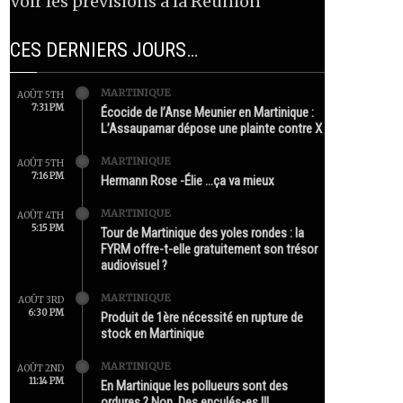
Voir les prévisions à la Réunion
CES DERNIERS JOURS…
MARTINIQUE
AOÛT 5TH
7:31 PM
Écocide de l’Anse Meunier en Martinique :
L’Assaupamar dépose une plainte contre X
MARTINIQUE
AOÛT 5TH
7:16 PM
Hermann Rose -Élie …ça va mieux
MARTINIQUE
AOÛT 4TH
5:15 PM
Tour de Martinique des yoles rondes : la
FYRM offre-t-elle gratuitement son trésor
audiovisuel ?
MARTINIQUE
AOÛT 3RD
6:30 PM
Produit de 1ère nécessité en rupture de
stock en Martinique
MARTINIQUE
AOÛT 2ND
11:14 PM
En Martinique les pollueurs sont des
ordures ? Non. Des enculés-es !!!