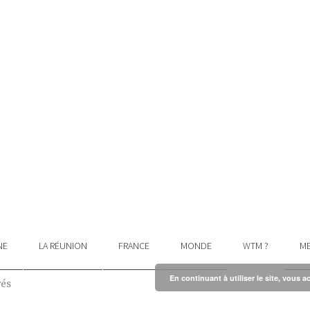
NE
LA RÉUNION
FRANCE
MONDE
WTM ?
ME
En continuant à utiliser le site, vous a
vés