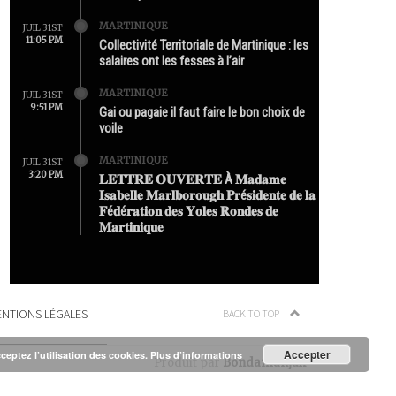
MARTINIQUE
JUIL 31ST
11:05 PM
Collectivité Territoriale de Martinique : les
salaires ont les fesses à l’air
MARTINIQUE
JUIL 31ST
9:51 PM
Gai ou pagaie il faut faire le bon choix de
voile
MARTINIQUE
JUIL 31ST
3:20 PM
𝐋𝐄𝐓𝐓𝐑𝐄 𝐎𝐔𝐕𝐄𝐑𝐓𝐄 À 𝐌𝐚𝐝𝐚𝐦𝐞
𝐈𝐬𝐚𝐛𝐞𝐥𝐥𝐞 𝐌𝐚𝐫𝐥𝐛𝐨𝐫𝐨𝐮𝐠𝐡 𝐏𝐫é𝐬𝐢𝐝𝐞𝐧𝐭𝐞 𝐝𝐞 𝐥𝐚
𝐅é𝐝é𝐫𝐚𝐭𝐢𝐨𝐧 𝐝𝐞𝐬 𝐘𝐨𝐥𝐞𝐬 𝐑𝐨𝐧𝐝𝐞𝐬 𝐝𝐞
𝐌𝐚𝐫𝐭𝐢𝐧𝐢𝐪𝐮𝐞
NTIONS LÉGALES
BACK TO TOP
Accepter
cceptez l’utilisation des cookies.
Plus d’informations
Produit par
Bondamanjak