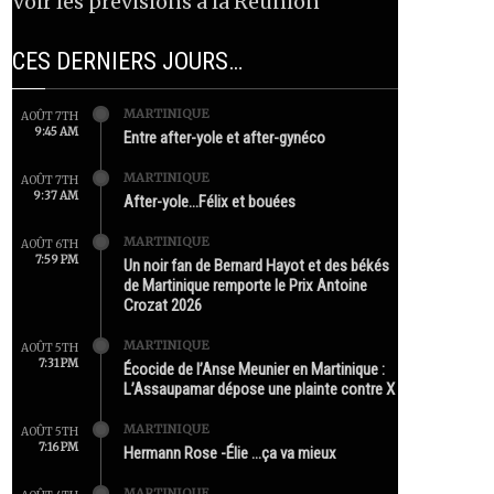
Voir les prévisions à la Réunion
CES DERNIERS JOURS…
MARTINIQUE
AOÛT 7TH
9:45 AM
Entre after-yole et after-gynéco
MARTINIQUE
AOÛT 7TH
9:37 AM
After-yole…Félix et bouées
MARTINIQUE
AOÛT 6TH
7:59 PM
Un noir fan de Bernard Hayot et des békés
de Martinique remporte le Prix Antoine
Crozat 2026
MARTINIQUE
AOÛT 5TH
7:31 PM
Écocide de l’Anse Meunier en Martinique :
L’Assaupamar dépose une plainte contre X
MARTINIQUE
AOÛT 5TH
7:16 PM
Hermann Rose -Élie …ça va mieux
MARTINIQUE