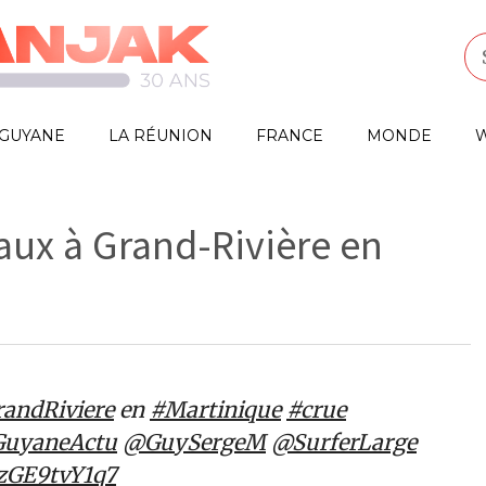
GUYANE
LA RÉUNION
FRANCE
MONDE
W
ux à Grand-Rivière en
andRiviere
en
#Martinique
#crue
uyaneActu
@GuySergeM
@SurferLarge
/zGE9tvY1q7