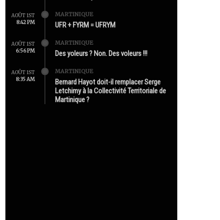
MARTINIQUE
AOÛT 1ST
8:42 PM
UFR + FYRM = UFRYM
MARTINIQUE
AOÛT 1ST
6:56 PM
Des yoleurs ? Non. Des voleurs !!!
MARTINIQUE
AOÛT 1ST
8:35 AM
Bernard Hayot doit-il remplacer Serge
Letchimy à la Collectivité Territoriale de
Martinique ?