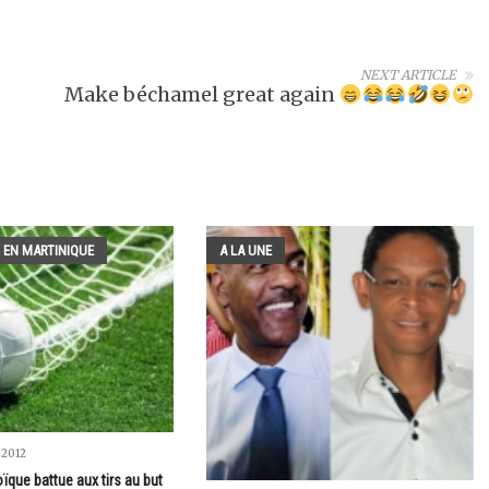
NEXT ARTICLE
Make béchamel great again
 EN MARTINIQUE
A LA UNE
 2012
ïque battue aux tirs au but