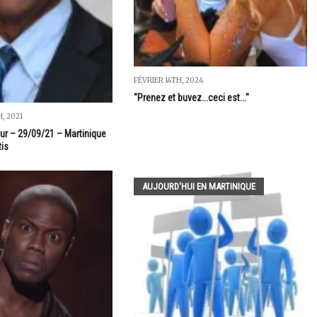
FÉVRIER 14TH, 2024
"Prenez et buvez...ceci est..."
, 2021
our – 29/09/21 – Martinique
tis
AUJOURD'HUI EN MARTINIQUE