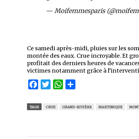
— Moifemmesparis (@moifem
Ce samedi après-midi, pluies sur les so
montée des eaux. Crue incroyable. Et gro
profitait des derniers heures de vacance
victimes notamment grâce à l’intervention
Facebook
Twitter
WhatsApp
Partager
TAGS
CRUE
GRAND-RIVIÈRE
MARTINIQUE
MONT