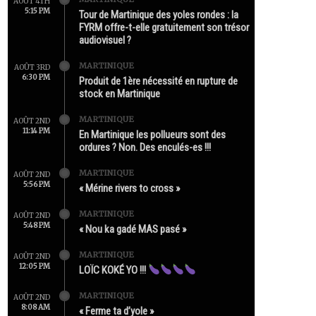
AOÛT 4TH
5:15 PM
Tour de Martinique des yoles rondes : la
FYRM offre-t-elle gratuitement son trésor
audiovisuel ?
MARTINIQUE
AOÛT 3RD
6:30 PM
Produit de 1ère nécessité en rupture de
stock en Martinique
MARTINIQUE
AOÛT 2ND
11:14 PM
En Martinique les pollueurs sont des
ordures ? Non. Des enculés-es !!!
MARTINIQUE
AOÛT 2ND
5:56 PM
« Mérine rivers to cross »
MARTINIQUE
AOÛT 2ND
5:48 PM
« Nou ka gadé MAS pasé »
MARTINIQUE
AOÛT 2ND
12:05 PM
LOÏC KOKÉ YO !!!
MARTINIQUE
AOÛT 2ND
8:08 AM
« Ferme ta d’yole »