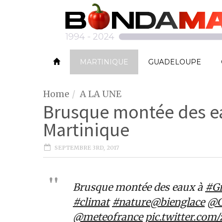
MARTINIQUE
GUADELOUPE
Home
A LA UNE
Brusque montée des ea
Martinique
SEPTEMBRE 3RD, 2017
Brusque montée des eaux à
#Gr
#climat
#nature
@bienglace
@G
@meteofrance
pic.twitter.com