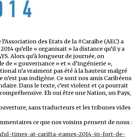
’Association des Etats de la #Caraïbe (AEC) a
014 qu’elle « organisait » la distance qu’il y a
S. Alors qu’à longueur de journée, on
 de « gouvernance » et « d’ingénierie »,
tional n’a vraiment pas été à la hauteur malgré
ue n’est pas indigène. Ce sont nos amis Caribéens
daire. Dans le texte, c’est violent et ça pourrait
ompréhensive. Eh oui être une Nation, un Pays,
uverture, sans traducteurs et les tribunes vides
commentaires ce que nos voisins pensent de nous :
inful-times-at-carifta-games-2014-in-fort-de-