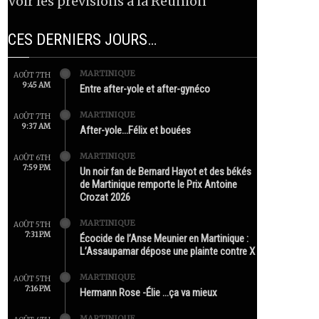
Voir les prévisions à la Réunion
CES DERNIERS JOURS…
MARTINIQUE
AOÛT 7TH
9:45 AM
Entre after-yole et after-gynéco
MARTINIQUE
AOÛT 7TH
9:37 AM
After-yole…Félix et bouées
MARTINIQUE
AOÛT 6TH
7:59 PM
Un noir fan de Bernard Hayot et des békés
de Martinique remporte le Prix Antoine
Crozat 2026
MARTINIQUE
AOÛT 5TH
7:31 PM
Écocide de l’Anse Meunier en Martinique :
L’Assaupamar dépose une plainte contre X
MARTINIQUE
AOÛT 5TH
7:16 PM
Hermann Rose -Élie …ça va mieux
MARTINIQUE