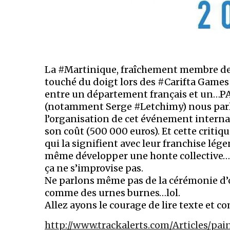
La #Martinique, fraîchement membre de l
touché du doigt lors des #Carifta Games 2
entre un département français et un…PAY
(notamment Serge #Letchimy) nous parle
l’organisation de cet événement interna
son coût (500 000 euros). Et cette critiq
qui la signifient avec leur franchise légen
même développer une honte collective…c
ça ne s’improvise pas.
Ne parlons même pas de la cérémonie d’o
comme des urnes burnes…lol.
Allez ayons le courage de lire texte et 
http://www.trackalerts.com/Articles/pa