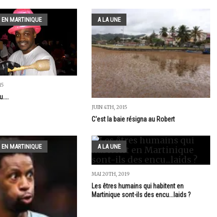
 EN MARTINIQUE
A LA UNE
15
....
JUIN 4TH, 2015
C'est la baie résigna au Robert
 EN MARTINIQUE
A LA UNE
MAI 20TH, 2019
Les êtres humains qui habitent en
Martinique sont-ils des encu...laids ?