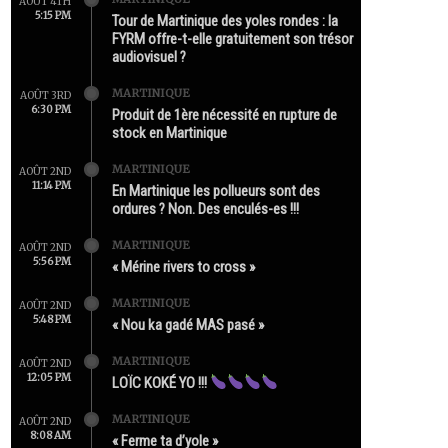
AOÛT 4TH
5:15 PM
Tour de Martinique des yoles rondes : la
FYRM offre-t-elle gratuitement son trésor
audiovisuel ?
MARTINIQUE
AOÛT 3RD
6:30 PM
Produit de 1ère nécessité en rupture de
stock en Martinique
MARTINIQUE
AOÛT 2ND
11:14 PM
En Martinique les pollueurs sont des
ordures ? Non. Des enculés-es !!!
MARTINIQUE
AOÛT 2ND
5:56 PM
« Mérine rivers to cross »
MARTINIQUE
AOÛT 2ND
5:48 PM
« Nou ka gadé MAS pasé »
MARTINIQUE
AOÛT 2ND
12:05 PM
LOÏC KOKÉ YO !!!
MARTINIQUE
AOÛT 2ND
8:08 AM
« Ferme ta d’yole »