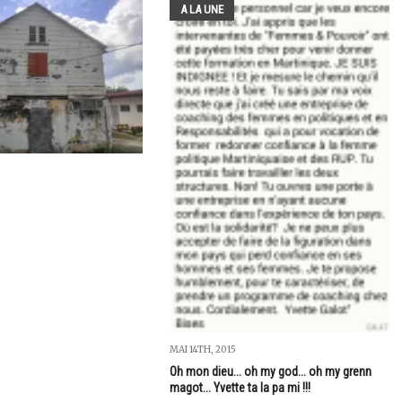
A LA UNE
MAI 14TH, 2015
Oh mon dieu... oh my god... oh my grenn
magot... Yvette ta la pa mi !!!