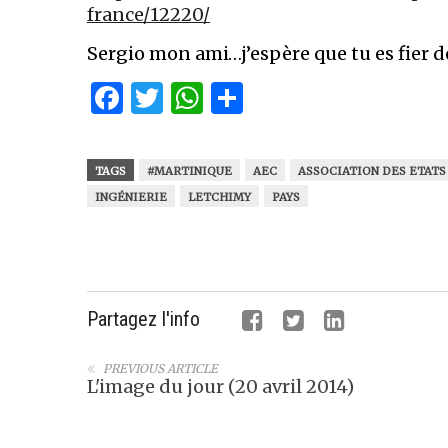
france/12220/
Sergio mon ami…j’espère que tu es fier d
Facebook
Twitter
WhatsApp
Partager
TAGS
#MARTINIQUE
AEC
ASSOCIATION DES ETATS
INGÉNIERIE
LETCHIMY
PAYS
Partagez l'info
PREVIOUS ARTICLE
L'image du jour (20 avril 2014)