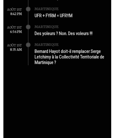
MARTINIQUE
AOÛT 1ST
8:42 PM
UFR + FYRM = UFRYM
MARTINIQUE
AOÛT 1ST
6:56 PM
Des yoleurs ? Non. Des voleurs !!!
MARTINIQUE
AOÛT 1ST
8:35 AM
Bernard Hayot doit-il remplacer Serge
Letchimy à la Collectivité Territoriale de
Martinique ?