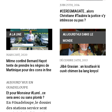
JUIN 25TH, 2014
#CEREGMIAGATE...alors
Christiane #Taubira la justice s'y
intéresse ou pas ?
A LA UNE
AUJOURD'HUI DANS LE
MONDE
MARS 21ST, 2020
DÉCEMBRE 24TH, 2013
Même confiné Bernard Hayot
tente de prendre les nègres de
Jilbè Grasian : an koutlasè ki
Martinique pour des cons in fine
ouvè chimen ba lang kreyol
AUJOURD'HUI EN
GUADELOUPE
Et pour Monsieur #Lurel...ce
sera avec ou sans plomb ?
En #Guadeloupe, le dossier
des stations service sent