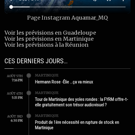
Page Instagram
Aquamar_MQ
Voir les prévisions en Guadeloupe
Voir les prévisions en Martinique
Voir les prévisions à la Réunion
CES DERNIERS JOURS…
MARTINIQUE
AOÛT 5TH
7:16 PM
Hermann Rose -Élie …ça va mieux
MARTINIQUE
AOÛT 4TH
5:15 PM
Tour de Martinique des yoles rondes : la FYRM offre-t-
elle gratuitement son trésor audiovisuel ?
MARTINIQUE
AOÛT 3RD
6:30 PM
Produit de 1ère nécessité en rupture de stock en
Martinique