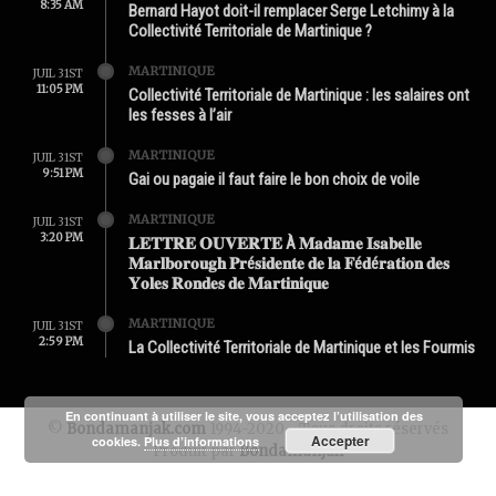
8:35 AM
Bernard Hayot doit-il remplacer Serge Letchimy à la
Collectivité Territoriale de Martinique ?
MARTINIQUE
JUIL 31ST
11:05 PM
Collectivité Territoriale de Martinique : les salaires ont
les fesses à l’air
MARTINIQUE
JUIL 31ST
9:51 PM
Gai ou pagaie il faut faire le bon choix de voile
MARTINIQUE
JUIL 31ST
3:20 PM
𝐋𝐄𝐓𝐓𝐑𝐄 𝐎𝐔𝐕𝐄𝐑𝐓𝐄 À 𝐌𝐚𝐝𝐚𝐦𝐞 𝐈𝐬𝐚𝐛𝐞𝐥𝐥𝐞
𝐌𝐚𝐫𝐥𝐛𝐨𝐫𝐨𝐮𝐠𝐡 𝐏𝐫é𝐬𝐢𝐝𝐞𝐧𝐭𝐞 𝐝𝐞 𝐥𝐚 𝐅é𝐝é𝐫𝐚𝐭𝐢𝐨𝐧 𝐝𝐞𝐬
𝐘𝐨𝐥𝐞𝐬 𝐑𝐨𝐧𝐝𝐞𝐬 𝐝𝐞 𝐌𝐚𝐫𝐭𝐢𝐧𝐢𝐪𝐮𝐞
MARTINIQUE
JUIL 31ST
2:59 PM
La Collectivité Territoriale de Martinique et les Fourmis
En continuant à utiliser le site, vous acceptez l’utilisation des
©
Bondamanjak.com
1994-2020 - Tous droits réservés
Accepter
cookies.
Plus d’informations
Produit par
Bondamanjak