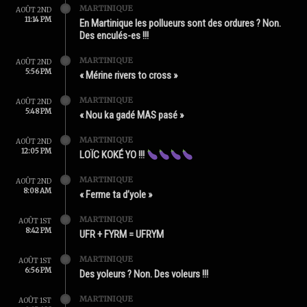
MARTINIQUE
AOÛT 2ND
11:14 PM
En Martinique les pollueurs sont des ordures ? Non.
Des enculés-es !!!
MARTINIQUE
AOÛT 2ND
5:56 PM
« Mérine rivers to cross »
MARTINIQUE
AOÛT 2ND
5:48 PM
« Nou ka gadé MAS pasé »
MARTINIQUE
AOÛT 2ND
12:05 PM
LOÏC KOKÉ YO !!!
MARTINIQUE
AOÛT 2ND
8:08 AM
« Ferme ta d’yole »
MARTINIQUE
AOÛT 1ST
8:42 PM
UFR + FYRM = UFRYM
MARTINIQUE
AOÛT 1ST
6:56 PM
Des yoleurs ? Non. Des voleurs !!!
MARTINIQUE
AOÛT 1ST