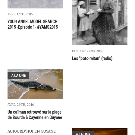
AVRIL 12TH, 2015
YOUR ANGEL MODEL SEARCH
2015 -Episode 1- #YAMS2015
OCTOBRE 22ND, 2016
Les "poto mitan" (radio)
A LA UNE
AVRIL 29TH, 2016
Un caïman retrouvé sur la plage
de Bourda à Cayenne en Guyane
AUJOURD'HUI EN GUYANE
A LA UNE