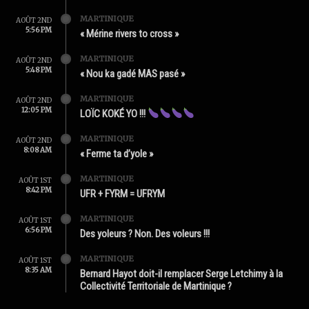
MARTINIQUE
AOÛT 2ND
5:56 PM
« Mérine rivers to cross »
MARTINIQUE
AOÛT 2ND
5:48 PM
« Nou ka gadé MAS pasé »
MARTINIQUE
AOÛT 2ND
12:05 PM
LOÏC KOKÉ YO !!!
MARTINIQUE
AOÛT 2ND
8:08 AM
« Ferme ta d’yole »
MARTINIQUE
AOÛT 1ST
8:42 PM
UFR + FYRM = UFRYM
MARTINIQUE
AOÛT 1ST
6:56 PM
Des yoleurs ? Non. Des voleurs !!!
MARTINIQUE
AOÛT 1ST
8:35 AM
Bernard Hayot doit-il remplacer Serge Letchimy à la
Collectivité Territoriale de Martinique ?