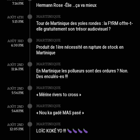
7:16 PM
Hermann Rose -Élie …ça va mieux
MARTINIQUE
AOÛT 4TH
5:15 PM
Tour de Martinique des yoles rondes : la FYRM offre-t-
elle gratuitement son trésor audiovisuel ?
MARTINIQUE
AOÛT 3RD
6:30 PM
Produit de 1ère nécessité en rupture de stock en
Martinique
MARTINIQUE
AOÛT 2ND
11:14 PM
En Martinique les pollueurs sont des ordures ? Non.
Des enculés-es !!!
MARTINIQUE
AOÛT 2ND
5:56 PM
« Mérine rivers to cross »
MARTINIQUE
AOÛT 2ND
5:48 PM
« Nou ka gadé MAS pasé »
MARTINIQUE
AOÛT 2ND
12:05 PM
LOÏC KOKÉ YO !!!