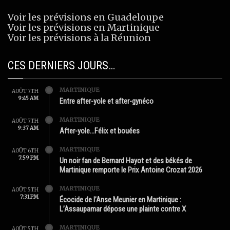
Voir les prévisions en Guadeloupe
Voir les prévisions en Martinique
Voir les prévisions à la Réunion
CES DERNIERS JOURS…
MARTINIQUE
AOÛT 7TH
9:45 AM
Entre after-yole et after-gynéco
MARTINIQUE
AOÛT 7TH
9:37 AM
After-yole…Félix et bouées
MARTINIQUE
AOÛT 6TH
7:59 PM
Un noir fan de Bernard Hayot et des békés de
Martinique remporte le Prix Antoine Crozat 2026
MARTINIQUE
AOÛT 5TH
7:31 PM
Écocide de l’Anse Meunier en Martinique :
L’Assaupamar dépose une plainte contre X
MARTINIQUE
AOÛT 5TH