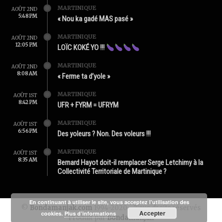
MARTINIQUE
AOÛT 2ND
5:48 PM
« Nou ka gadé MAS pasé »
MARTINIQUE
AOÛT 2ND
12:05 PM
LOÏC KOKÉ YO !!!
MARTINIQUE
AOÛT 2ND
8:08 AM
« Ferme ta d’yole »
MARTINIQUE
AOÛT 1ST
8:42 PM
UFR + FYRM = UFRYM
MARTINIQUE
AOÛT 1ST
6:56 PM
Des yoleurs ? Non. Des voleurs !!!
MARTINIQUE
AOÛT 1ST
8:35 AM
Bernard Hayot doit-il remplacer Serge Letchimy à la
Collectivité Territoriale de Martinique ?
En continuant à utiliser le site, vous acceptez l’utilisation des
©
Bondamanjak.com
1994-2020 - Tous droits réservés
Accepter
cookies.
Plus d’informations
Produit par
Bondamanjak