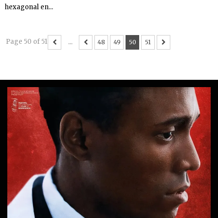
hexagonal en...
Page 50 of 51
...
48
49
50
51