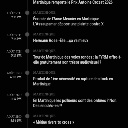
Martinique remporte le Prix Antoine Crozat 2026
MARTINIQUE
AOÛT 5TH
7:31 PM
Écocide de l’Anse Meunier en Martinique :
L’Assaupamar dépose une plainte contre X
MARTINIQUE
AOÛT 5TH
7:16 PM
Hermann Rose -Élie …ça va mieux
MARTINIQUE
AOÛT 4TH
5:15 PM
Tour de Martinique des yoles rondes : la FYRM offre-t-
elle gratuitement son trésor audiovisuel ?
MARTINIQUE
AOÛT 3RD
6:30 PM
Produit de 1ère nécessité en rupture de stock en
Martinique
MARTINIQUE
AOÛT 2ND
11:14 PM
En Martinique les pollueurs sont des ordures ? Non.
Des enculés-es !!!
MARTINIQUE
AOÛT 2ND
5:56 PM
« Mérine rivers to cross »