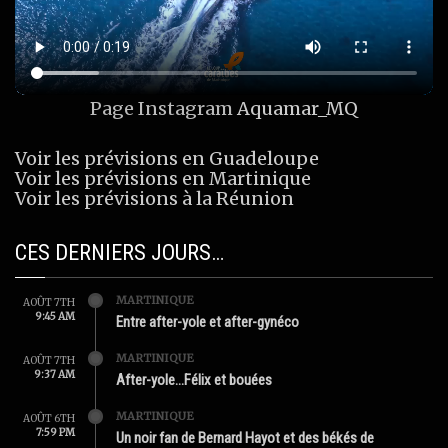
Page Instagram
Aquamar_MQ
Voir les prévisions en Guadeloupe
Voir les prévisions en Martinique
Voir les prévisions à la Réunion
CES DERNIERS JOURS…
MARTINIQUE
AOÛT 7TH
9:45 AM
Entre after-yole et after-gynéco
MARTINIQUE
AOÛT 7TH
9:37 AM
After-yole…Félix et bouées
MARTINIQUE
AOÛT 6TH
7:59 PM
Un noir fan de Bernard Hayot et des békés de