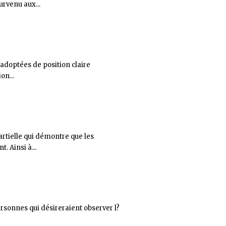
urvenu aux...
adoptées de position claire
on...
rtielle qui démontre que les
 Ainsi à...
sonnes qui désireraient observer l?