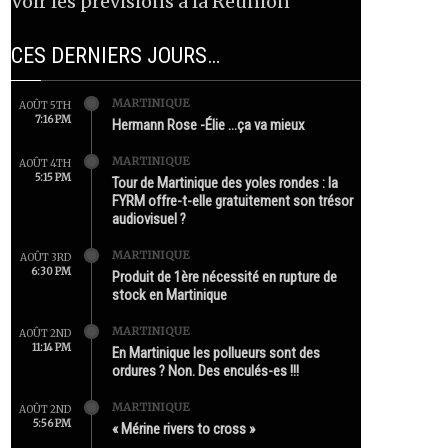
Voir les prévisions à la Réunion
CES DERNIERS JOURS…
MARTINIQUE
AOÛT 5TH
7:16 PM
Hermann Rose -Élie …ça va mieux
MARTINIQUE
AOÛT 4TH
5:15 PM
Tour de Martinique des yoles rondes : la
FYRM offre-t-elle gratuitement son trésor
audiovisuel ?
MARTINIQUE
AOÛT 3RD
6:30 PM
Produit de 1ère nécessité en rupture de
stock en Martinique
MARTINIQUE
AOÛT 2ND
11:14 PM
En Martinique les pollueurs sont des
ordures ? Non. Des enculés-es !!!
MARTINIQUE
AOÛT 2ND
5:56 PM
« Mérine rivers to cross »