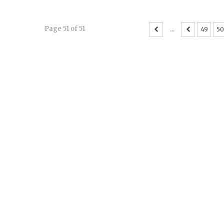
Page 51 of 51
...
49
50