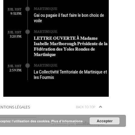
MARTINIQUE
JUIL 31ST
9:51 PM
Gai ou pagaie il faut faire le bon choix de
voile
MARTINIQUE
JUIL 31ST
3:20 PM
𝐋𝐄𝐓𝐓𝐑𝐄 𝐎𝐔𝐕𝐄𝐑𝐓𝐄 À 𝐌𝐚𝐝𝐚𝐦𝐞
𝐈𝐬𝐚𝐛𝐞𝐥𝐥𝐞 𝐌𝐚𝐫𝐥𝐛𝐨𝐫𝐨𝐮𝐠𝐡 𝐏𝐫é𝐬𝐢𝐝𝐞𝐧𝐭𝐞 𝐝𝐞 𝐥𝐚
𝐅é𝐝é𝐫𝐚𝐭𝐢𝐨𝐧 𝐝𝐞𝐬 𝐘𝐨𝐥𝐞𝐬 𝐑𝐨𝐧𝐝𝐞𝐬 𝐝𝐞
𝐌𝐚𝐫𝐭𝐢𝐧𝐢𝐪𝐮𝐞
MARTINIQUE
JUIL 31ST
2:59 PM
La Collectivité Territoriale de Martinique et
les Fourmis
NTIONS LÉGALES
BACK TO TOP
Accepter
cceptez l’utilisation des cookies.
Plus d’informations
Produit par
Bondamanjak