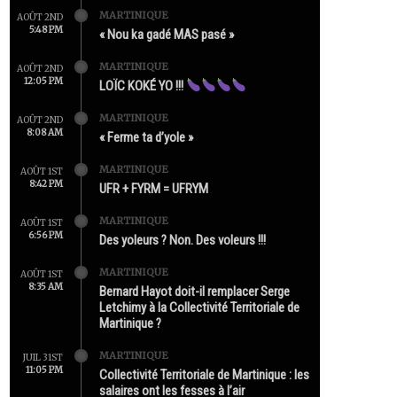
MARTINIQUE
AOÛT 2ND
5:48 PM
« Nou ka gadé MAS pasé »
MARTINIQUE
AOÛT 2ND
12:05 PM
LOÏC KOKÉ YO !!!
MARTINIQUE
AOÛT 2ND
8:08 AM
« Ferme ta d’yole »
MARTINIQUE
AOÛT 1ST
8:42 PM
UFR + FYRM = UFRYM
MARTINIQUE
AOÛT 1ST
6:56 PM
Des yoleurs ? Non. Des voleurs !!!
MARTINIQUE
AOÛT 1ST
8:35 AM
Bernard Hayot doit-il remplacer Serge
Letchimy à la Collectivité Territoriale de
Martinique ?
MARTINIQUE
JUIL 31ST
11:05 PM
Collectivité Territoriale de Martinique : les
salaires ont les fesses à l’air