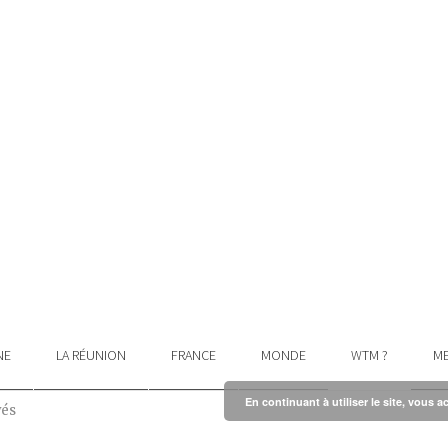
NE
LA RÉUNION
FRANCE
MONDE
WTM ?
ME
En continuant à utiliser le site, vous a
vés