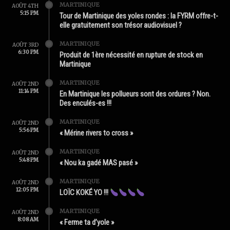
MARTINIQUE
AOÛT 4TH
5:15 PM
Tour de Martinique des yoles rondes : la FYRM offre-t-
elle gratuitement son trésor audiovisuel ?
MARTINIQUE
AOÛT 3RD
6:30 PM
Produit de 1ère nécessité en rupture de stock en
Martinique
MARTINIQUE
AOÛT 2ND
11:14 PM
En Martinique les pollueurs sont des ordures ? Non.
Des enculés-es !!!
MARTINIQUE
AOÛT 2ND
5:56 PM
« Mérine rivers to cross »
MARTINIQUE
AOÛT 2ND
5:48 PM
« Nou ka gadé MAS pasé »
MARTINIQUE
AOÛT 2ND
12:05 PM
LOÏC KOKÉ YO !!!
MARTINIQUE
AOÛT 2ND
8:08 AM
« Ferme ta d’yole »