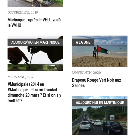
OCTOBRE 11TH, 2019
Martinique : après le VHU...voilà
le VVHU
AUJOURD'HUI EN MARTINIQUE
A LA UNE
JANVIER 5TH, 2020
MARS 22ND, 2014
Drapeau Rouge Vert Noir aux
#Municipales2014 en
Salines
#Martinique : et si on fraudait
dimanche 23 mars ? Et si on s'y
mettait ?
AUJOURD'HUI EN MARTINIQUE