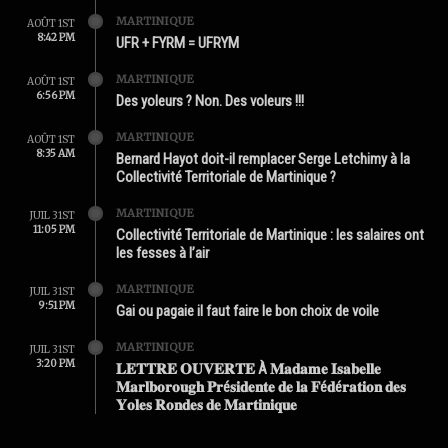
MARTINIQUE
AOÛT 1ST
8:42 PM
UFR + FYRM = UFRYM
MARTINIQUE
AOÛT 1ST
6:56 PM
Des yoleurs ? Non. Des voleurs !!!
MARTINIQUE
AOÛT 1ST
8:35 AM
Bernard Hayot doit-il remplacer Serge Letchimy à la
Collectivité Territoriale de Martinique ?
MARTINIQUE
JUIL 31ST
11:05 PM
Collectivité Territoriale de Martinique : les salaires ont
les fesses à l’air
MARTINIQUE
JUIL 31ST
9:51 PM
Gai ou pagaie il faut faire le bon choix de voile
MARTINIQUE
JUIL 31ST
3:20 PM
𝐋𝐄𝐓𝐓𝐑𝐄 𝐎𝐔𝐕𝐄𝐑𝐓𝐄 À 𝐌𝐚𝐝𝐚𝐦𝐞 𝐈𝐬𝐚𝐛𝐞𝐥𝐥𝐞
𝐌𝐚𝐫𝐥𝐛𝐨𝐫𝐨𝐮𝐠𝐡 𝐏𝐫é𝐬𝐢𝐝𝐞𝐧𝐭𝐞 𝐝𝐞 𝐥𝐚 𝐅é𝐝é𝐫𝐚𝐭𝐢𝐨𝐧 𝐝𝐞𝐬
𝐘𝐨𝐥𝐞𝐬 𝐑𝐨𝐧𝐝𝐞𝐬 𝐝𝐞 𝐌𝐚𝐫𝐭𝐢𝐧𝐢𝐪𝐮𝐞