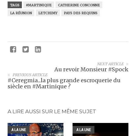
TAGS
#MARTINIQUE
CATHERINE CONCONNE
LA RÉUNION
LETCHIMY
PAYS DES REQUINS
NEXT ARTICLE
Au revoir Monsieur #Spock
PREVIOUS ARTICLE
#Ceregmia...la plus grande escroquerie du
siècle en #Martinique ?
A LIRE AUSSI SUR LE MÊME SUJET
A LA UNE
A LA UNE