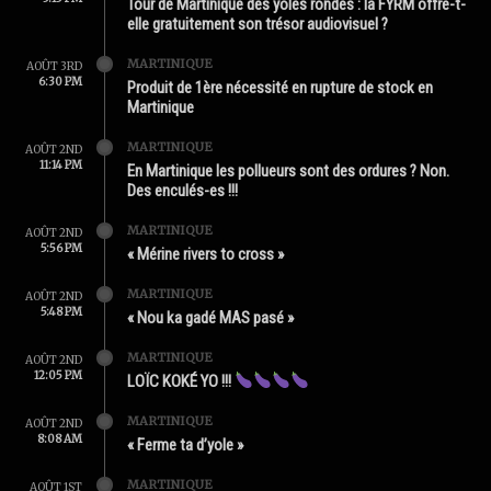
Tour de Martinique des yoles rondes : la FYRM offre-t-
elle gratuitement son trésor audiovisuel ?
MARTINIQUE
AOÛT 3RD
6:30 PM
Produit de 1ère nécessité en rupture de stock en
Martinique
MARTINIQUE
AOÛT 2ND
11:14 PM
En Martinique les pollueurs sont des ordures ? Non.
Des enculés-es !!!
MARTINIQUE
AOÛT 2ND
5:56 PM
« Mérine rivers to cross »
MARTINIQUE
AOÛT 2ND
5:48 PM
« Nou ka gadé MAS pasé »
MARTINIQUE
AOÛT 2ND
12:05 PM
LOÏC KOKÉ YO !!!
MARTINIQUE
AOÛT 2ND
8:08 AM
« Ferme ta d’yole »
MARTINIQUE
AOÛT 1ST