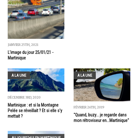
JANVIER 25TH, 2021
L'image du jour 25/01/21 -
Martinique
A LA UNE
A LA UNE
DÉCEMBRE 3RD, 2020
Martinique : et si la Montagne
FÉVRIER 26TH, 2019
Pelée se réveillait ? Et si elle s'y
"Quand, buzy... je regarde dans
mettait ?
mon rétroviseur en...Martinique"
AUJOURD'HUI EN MARTINIQUE