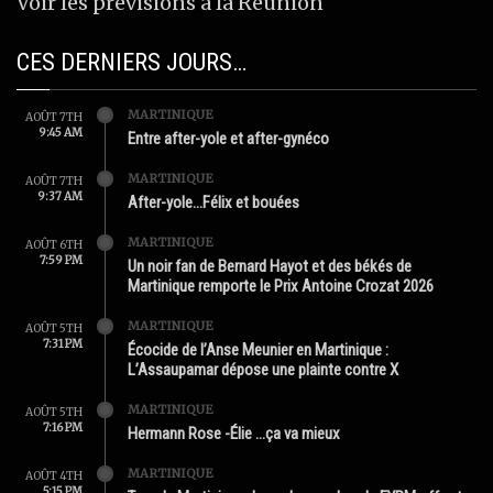
Voir les prévisions à la Réunion
CES DERNIERS JOURS…
MARTINIQUE
AOÛT 7TH
9:45 AM
Entre after-yole et after-gynéco
MARTINIQUE
AOÛT 7TH
9:37 AM
After-yole…Félix et bouées
MARTINIQUE
AOÛT 6TH
7:59 PM
Un noir fan de Bernard Hayot et des békés de
Martinique remporte le Prix Antoine Crozat 2026
MARTINIQUE
AOÛT 5TH
7:31 PM
Écocide de l’Anse Meunier en Martinique :
L’Assaupamar dépose une plainte contre X
MARTINIQUE
AOÛT 5TH
7:16 PM
Hermann Rose -Élie …ça va mieux
MARTINIQUE
AOÛT 4TH
5:15 PM