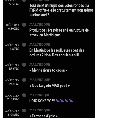
AOÛT 4TH
5:15 PM
Tour de Martinique des yoles rondes : la
FYRM offre-t-elle gratuitement son trésor
audiovisuel ?
MARTINIQUE
AOÛT 3RD
6:30 PM
Produit de 1ère nécessité en rupture de
stock en Martinique
MARTINIQUE
AOÛT 2ND
11:14 PM
En Martinique les pollueurs sont des
ordures ? Non. Des enculés-es !!!
MARTINIQUE
AOÛT 2ND
5:56 PM
« Mérine rivers to cross »
MARTINIQUE
AOÛT 2ND
5:48 PM
« Nou ka gadé MAS pasé »
MARTINIQUE
AOÛT 2ND
12:05 PM
LOÏC KOKÉ YO !!!
MARTINIQUE
AOÛT 2ND
8:08 AM
« Ferme ta d’yole »