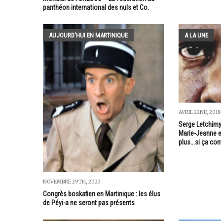
panthéon international des nuls et Co.
AUJOURD'HUI EN MARTINIQUE
A LA UNE
AVRIL 22ND, 2018
Serge Letchimy 
Marie-Jeanne en
plus...si ça con
NOVEMBRE 29TH, 2023
Congrès boskafien en Martinique : les élus
de Péyi-a ne seront pas présents