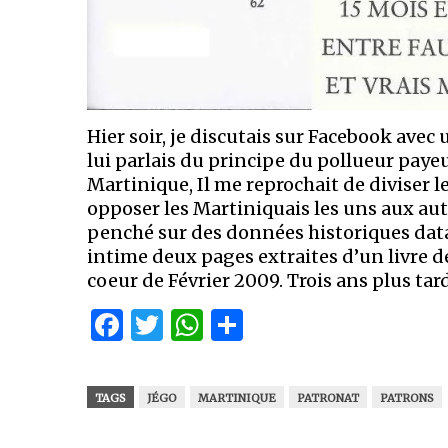
Hier soir, je discutais sur Facebook avec
lui parlais du principe du pollueur paye
Martinique, Il me reprochait de diviser l
opposer les Martiniquais les uns aux autre
penché sur des données historiques dat
intime deux pages extraites d’un livre d
coeur de Février 2009. Trois ans plus 
Facebook
Twitter
WhatsApp
Partager
TAGS
JÉGO
MARTINIQUE
PATRONAT
PATRONS