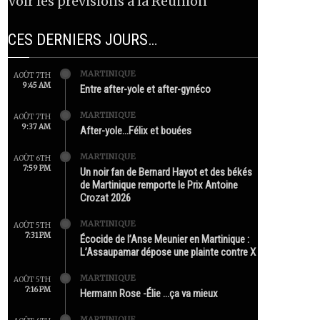
Voir les prévisions à la Réunion
CES DERNIERS JOURS…
MARTINIQUE
AOÛT 7TH
9:45 AM
Entre after-yole et after-gynéco
MARTINIQUE
AOÛT 7TH
9:37 AM
After-yole…Félix et bouées
MARTINIQUE
AOÛT 6TH
7:59 PM
Un noir fan de Bernard Hayot et des békés
de Martinique remporte le Prix Antoine
Crozat 2026
MARTINIQUE
AOÛT 5TH
7:31 PM
Écocide de l’Anse Meunier en Martinique :
L’Assaupamar dépose une plainte contre X
MARTINIQUE
AOÛT 5TH
7:16 PM
Hermann Rose -Élie …ça va mieux
MARTINIQUE