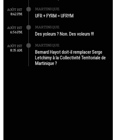
MARTINIQUE
AOÛT 1ST
8:42 PM
UFR + FYRM = UFRYM
MARTINIQUE
AOÛT 1ST
6:56 PM
Des yoleurs ? Non. Des voleurs !!!
MARTINIQUE
AOÛT 1ST
8:35 AM
Bernard Hayot doit-il remplacer Serge
Letchimy à la Collectivité Territoriale de
Martinique ?