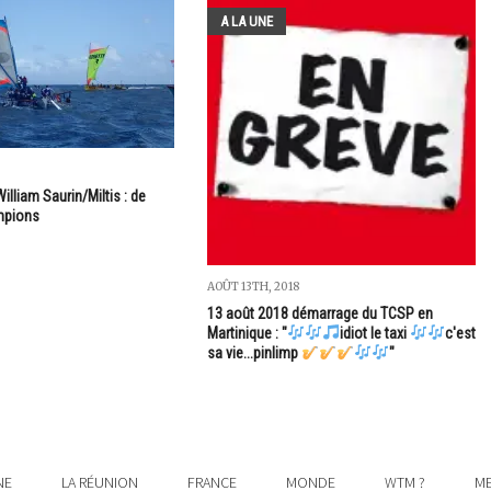
A LA UNE
illiam Saurin/Miltis : de
mpions
AOÛT 13TH, 2018
13 août 2018 démarrage du TCSP en
Martinique : "
idiot le taxi
c'est
sa vie...pinlimp
"
NE
LA RÉUNION
FRANCE
MONDE
WTM ?
ME