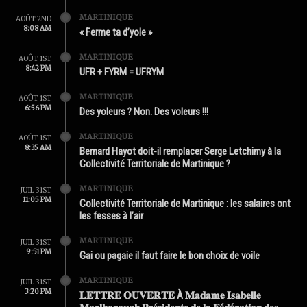
MARTINIQUE
AOÛT 2ND
8:08 AM
« Ferme ta d’yole »
MARTINIQUE
AOÛT 1ST
8:42 PM
UFR + FYRM = UFRYM
MARTINIQUE
AOÛT 1ST
6:56 PM
Des yoleurs ? Non. Des voleurs !!!
MARTINIQUE
AOÛT 1ST
8:35 AM
Bernard Hayot doit-il remplacer Serge Letchimy à la
Collectivité Territoriale de Martinique ?
MARTINIQUE
JUIL 31ST
11:05 PM
Collectivité Territoriale de Martinique : les salaires ont
les fesses à l’air
MARTINIQUE
JUIL 31ST
9:51 PM
Gai ou pagaie il faut faire le bon choix de voile
MARTINIQUE
JUIL 31ST
3:20 PM
𝐋𝐄𝐓𝐓𝐑𝐄 𝐎𝐔𝐕𝐄𝐑𝐓𝐄 À 𝐌𝐚𝐝𝐚𝐦𝐞 𝐈𝐬𝐚𝐛𝐞𝐥𝐥𝐞