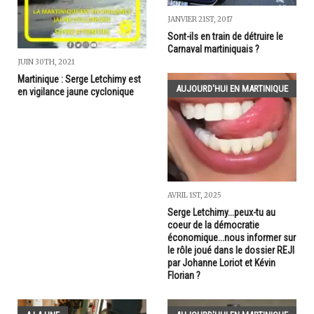
JANVIER 21ST, 2017
Sont-ils en train de détruire le
Carnaval martiniquais ?
JUIN 30TH, 2021
Martinique : Serge Letchimy est
AUJOURD'HUI EN MARTINIQUE
en vigilance jaune cyclonique
AVRIL 1ST, 2025
Serge Letchimy...peux-tu au
coeur de la démocratie
économique...nous informer sur
le rôle joué dans le dossier REJI
par Johanne Loriot et Kévin
Florian ?