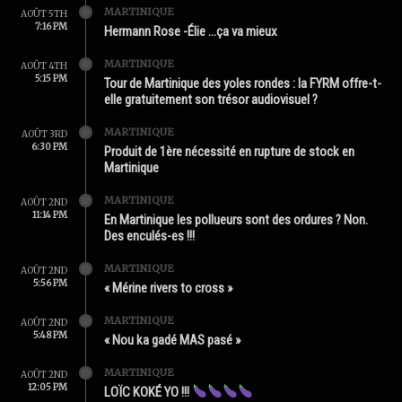
MARTINIQUE
AOÛT 5TH
7:16 PM
Hermann Rose -Élie …ça va mieux
MARTINIQUE
AOÛT 4TH
5:15 PM
Tour de Martinique des yoles rondes : la FYRM offre-t-
elle gratuitement son trésor audiovisuel ?
MARTINIQUE
AOÛT 3RD
6:30 PM
Produit de 1ère nécessité en rupture de stock en
Martinique
MARTINIQUE
AOÛT 2ND
11:14 PM
En Martinique les pollueurs sont des ordures ? Non.
Des enculés-es !!!
MARTINIQUE
AOÛT 2ND
5:56 PM
« Mérine rivers to cross »
MARTINIQUE
AOÛT 2ND
5:48 PM
« Nou ka gadé MAS pasé »
MARTINIQUE
AOÛT 2ND
12:05 PM
LOÏC KOKÉ YO !!!