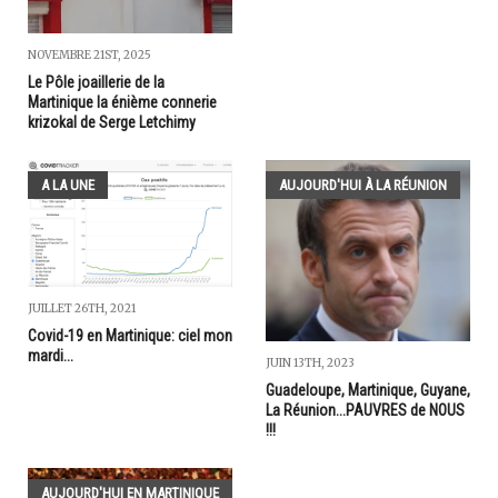
NOVEMBRE 21ST, 2025
Le Pôle joaillerie de la
Martinique la énième connerie
krizokal de Serge Letchimy
A LA UNE
AUJOURD'HUI À LA RÉUNION
JUILLET 26TH, 2021
Covid-19 en Martinique: ciel mon
mardi...
JUIN 13TH, 2023
Guadeloupe, Martinique, Guyane,
La Réunion...PAUVRES de NOUS
!!!
AUJOURD'HUI EN MARTINIQUE