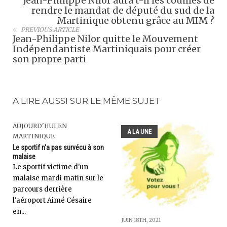
Jean-Philippe Nilor aura t-il les couilles de
rendre le mandat de député du sud de la
Martinique obtenu grâce au MIM ?
PREVIOUS ARTICLE
Jean-Philippe Nilor quitte le Mouvement
Indépendantiste Martiniquais pour créer
son propre parti
A LIRE AUSSI SUR LE MÊME SUJET
AUJOURD'HUI EN
A LA UNE
MARTINIQUE
Le sportif n'a pas survécu à son
malaise
Le sportif victime d'un
malaise mardi matin sur le
parcours derrière
l'aéroport Aimé Césaire
en...
JUIN 18TH, 2021