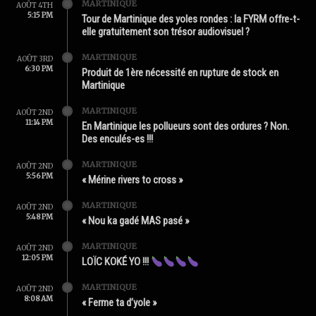
MARTINIQUE
AOÛT 4TH
5:15 PM
Tour de Martinique des yoles rondes : la FYRM offre-t-
elle gratuitement son trésor audiovisuel ?
MARTINIQUE
AOÛT 3RD
6:30 PM
Produit de 1ère nécessité en rupture de stock en
Martinique
MARTINIQUE
AOÛT 2ND
11:14 PM
En Martinique les pollueurs sont des ordures ? Non.
Des enculés-es !!!
MARTINIQUE
AOÛT 2ND
5:56 PM
« Mérine rivers to cross »
MARTINIQUE
AOÛT 2ND
5:48 PM
« Nou ka gadé MAS pasé »
MARTINIQUE
AOÛT 2ND
12:05 PM
LOÏC KOKÉ YO !!!
MARTINIQUE
AOÛT 2ND
8:08 AM
« Ferme ta d’yole »