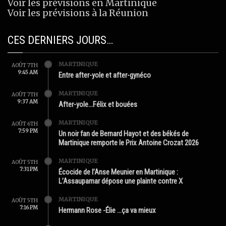
Voir les prévisions en Martinique
Voir les prévisions à la Réunion
CES DERNIERS JOURS…
MARTINIQUE
AOÛT 7TH
9:45 AM
Entre after-yole et after-gynéco
MARTINIQUE
AOÛT 7TH
9:37 AM
After-yole…Félix et bouées
MARTINIQUE
AOÛT 6TH
7:59 PM
Un noir fan de Bernard Hayot et des békés de
Martinique remporte le Prix Antoine Crozat 2026
MARTINIQUE
AOÛT 5TH
7:31 PM
Écocide de l’Anse Meunier en Martinique :
L’Assaupamar dépose une plainte contre X
MARTINIQUE
AOÛT 5TH
7:16 PM
Hermann Rose -Élie …ça va mieux