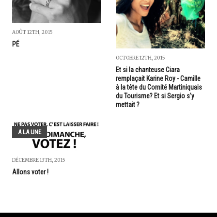
AOÛT 12TH, 2015
PÉ
OCTOBRE 12TH, 2015
Et si la chanteuse Ciara
remplaçait Karine Roy - Camille
à la tête du Comité Martiniquais
du Tourisme? Et si Sergio s'y
mettait ?
A LA UNE
DÉCEMBRE 13TH, 2015
Allons voter !