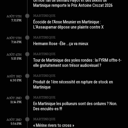
Un noir fan de Bernard Hayot et des békés de
Martinique remporte le Prix Antoine Crozat 2026
MARTINIQUE
AOÛT 5TH
7:31 PM
Écocide de l’Anse Meunier en Martinique :
L’Assaupamar dépose une plainte contre X
MARTINIQUE
AOÛT 5TH
7:16 PM
Hermann Rose -Élie …ça va mieux
MARTINIQUE
AOÛT 4TH
5:15 PM
Tour de Martinique des yoles rondes : la FYRM offre-t-
elle gratuitement son trésor audiovisuel ?
MARTINIQUE
AOÛT 3RD
6:30 PM
Produit de 1ère nécessité en rupture de stock en
Martinique
MARTINIQUE
AOÛT 2ND
11:14 PM
En Martinique les pollueurs sont des ordures ? Non.
Des enculés-es !!!
MARTINIQUE
AOÛT 2ND
5:56 PM
« Mérine rivers to cross »