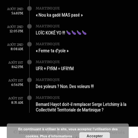
MARTINIQUE
AOÛT 2ND
5:48 PM
« Nou ka gadé MAS pasé »
MARTINIQUE
AOÛT 2ND
12:05 PM
LOÏC KOKÉ YO !!!
MARTINIQUE
AOÛT 2ND
8:08 AM
« Ferme ta d’yole »
MARTINIQUE
AOÛT 1ST
8:42 PM
UFR + FYRM = UFRYM
MARTINIQUE
AOÛT 1ST
6:56 PM
Des yoleurs ? Non. Des voleurs !!!
MARTINIQUE
AOÛT 1ST
8:35 AM
Bernard Hayot doit-il remplacer Serge Letchimy à la
Collectivité Territoriale de Martinique ?
En continuant à utiliser le site, vous acceptez l’utilisation des
©
Bondamanjak.com
1994-2020 - Tous droits réservés
Accepter
cookies.
Plus d’informations