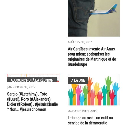
AOÛT 25TH, 2017
Air Caraïbes invente Air Anus
pour mieux sodomiser les
originaires de Martinique et de
Guadeloupe
AUJOURD'HUI À LA RÉUNION
A LA UNE
JANVIER 28TH, 2015
Sergio (#Letchimy) , Toto
(#Lurel), Roro (#Alexandre),
Didier (#Robert) , #jesuisCharlie
? Non... #jesuischomeur
OCTOBRE 16TH, 2015
Le tirage au sort : un outil au
service de la démocratie