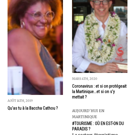
MARS 4TH, 2020
Coronavirus : et si on protégeait
la Martinique...et si on s'y
mettait ?
AOÛT 14TH, 2019
Qu'as tu à la Baccha Cathou ?
AUJOURD'HUI EN
MARTINIQUE
#TOURISME : OÙ EN EST-ON DU
PARADIS ?