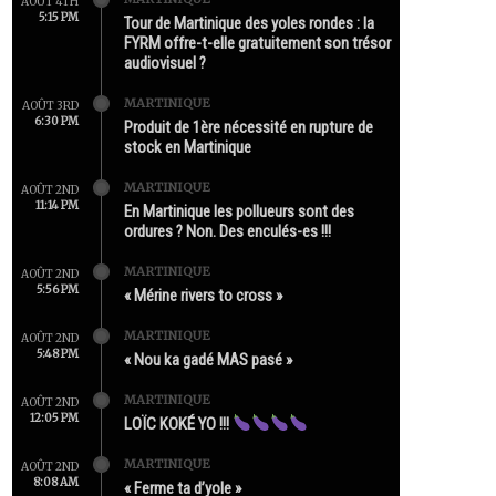
AOÛT 4TH
5:15 PM
Tour de Martinique des yoles rondes : la
FYRM offre-t-elle gratuitement son trésor
audiovisuel ?
MARTINIQUE
AOÛT 3RD
6:30 PM
Produit de 1ère nécessité en rupture de
stock en Martinique
MARTINIQUE
AOÛT 2ND
11:14 PM
En Martinique les pollueurs sont des
ordures ? Non. Des enculés-es !!!
MARTINIQUE
AOÛT 2ND
5:56 PM
« Mérine rivers to cross »
MARTINIQUE
AOÛT 2ND
5:48 PM
« Nou ka gadé MAS pasé »
MARTINIQUE
AOÛT 2ND
12:05 PM
LOÏC KOKÉ YO !!!
MARTINIQUE
AOÛT 2ND
8:08 AM
« Ferme ta d’yole »