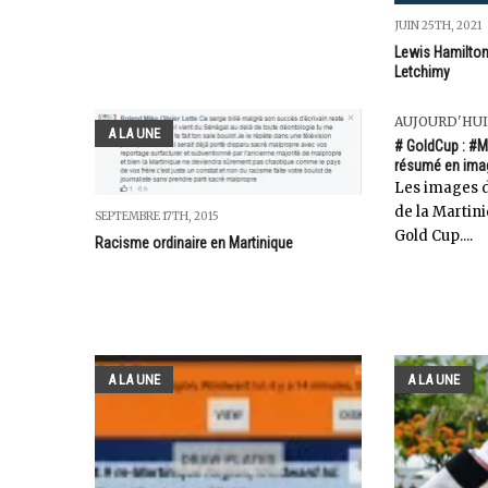
JUIN 25TH, 2021
Lewis Hamilton
Letchimy
AUJOURD'HUI
A LA UNE
# GoldCup : #Ma
résumé en ima
Les images de
de la Martin
SEPTEMBRE 17TH, 2015
Gold Cup....
Racisme ordinaire en Martinique
A LA UNE
A LA UNE