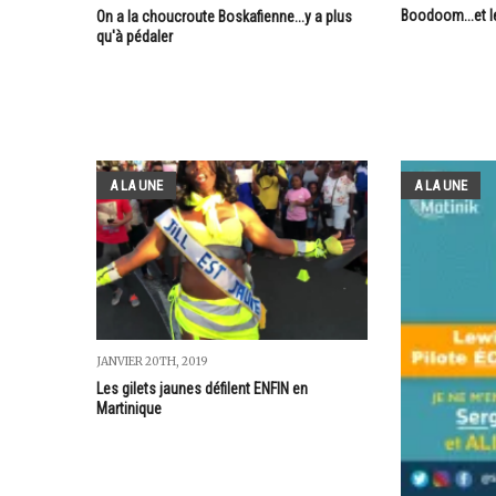
Boodoom...et l
On a la choucroute Boskafienne...y a plus
qu'à pédaler
A LA UNE
A LA UNE
JANVIER 20TH, 2019
Les gilets jaunes défilent ENFIN en
Martinique