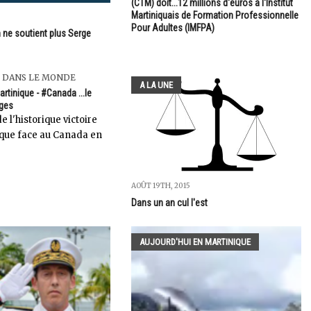
(CTM) doit...12 millions d'euros à l'Institut
Martiniquais de Formation Professionnelle
Pour Adultes (IMFPA)
 ne soutient plus Serge
 DANS LE MONDE
A LA UNE
rtinique - #Canada ...le
ges
 l'historique victoire
ique face au Canada en
AOÛT 19TH, 2015
Dans un an cul l'est
AUJOURD'HUI EN MARTINIQUE