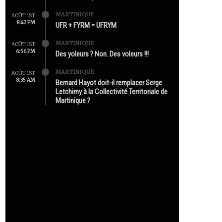
MARTINIQUE
AOÛT 1ST
8:42 PM
UFR + FYRM = UFRYM
MARTINIQUE
AOÛT 1ST
6:56 PM
Des yoleurs ? Non. Des voleurs !!!
MARTINIQUE
AOÛT 1ST
8:35 AM
Bernard Hayot doit-il remplacer Serge
Letchimy à la Collectivité Territoriale de
Martinique ?