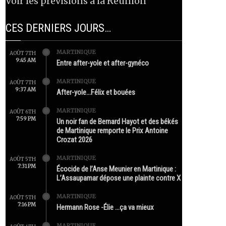
Voir les prévisions à la Réunion
CES DERNIERS JOURS…
MARTINIQUE
AOÛT 7TH
9:45 AM
Entre after-yole et after-gynéco
MARTINIQUE
AOÛT 7TH
9:37 AM
After-yole…Félix et bouées
MARTINIQUE
AOÛT 6TH
7:59 PM
Un noir fan de Bernard Hayot et des békés
de Martinique remporte le Prix Antoine
Crozat 2026
MARTINIQUE
AOÛT 5TH
7:31 PM
Écocide de l’Anse Meunier en Martinique :
L’Assaupamar dépose une plainte contre X
MARTINIQUE
AOÛT 5TH
7:16 PM
Hermann Rose -Élie …ça va mieux
MARTINIQUE