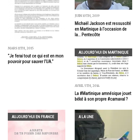
JUIN 10TH, 2019
Michaël Jackson est ressuscité
en Martinique à l'occasion de
la... Pentecôte
MARS 11TH, 2015
AUJOURD'HUI EN MARTINIQUE
"Je ferai tout ce qui est en mon
pouvoir pour sauver l'UA."
AVRIL 5TH, 2014
La #Martinique amnésique jouet
béké à son propre #carnaval ?
AUJOURD'HUI EN FRANCE
A LA UNE