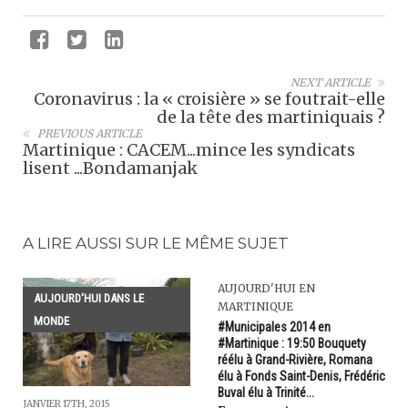
NEXT ARTICLE
Coronavirus : la « croisière » se foutrait-elle
de la tête des martiniquais ?
PREVIOUS ARTICLE
Martinique : CACEM...mince les syndicats
lisent ...Bondamanjak
A LIRE AUSSI SUR LE MÊME SUJET
AUJOURD'HUI EN
AUJOURD'HUI DANS LE
MARTINIQUE
MONDE
#Municipales 2014 en
#Martinique : 19:50 Bouquety
réélu à Grand-Rivière, Romana
élu à Fonds Saint-Denis, Frédéric
Buval élu à Trinité...
JANVIER 17TH, 2015