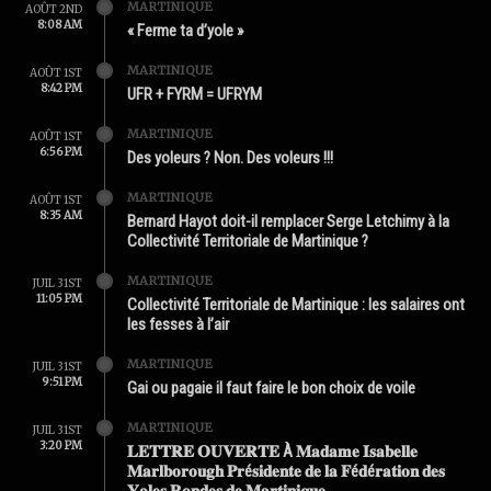
MARTINIQUE
AOÛT 2ND
8:08 AM
« Ferme ta d’yole »
MARTINIQUE
AOÛT 1ST
8:42 PM
UFR + FYRM = UFRYM
MARTINIQUE
AOÛT 1ST
6:56 PM
Des yoleurs ? Non. Des voleurs !!!
MARTINIQUE
AOÛT 1ST
8:35 AM
Bernard Hayot doit-il remplacer Serge Letchimy à la
Collectivité Territoriale de Martinique ?
MARTINIQUE
JUIL 31ST
11:05 PM
Collectivité Territoriale de Martinique : les salaires ont
les fesses à l’air
MARTINIQUE
JUIL 31ST
9:51 PM
Gai ou pagaie il faut faire le bon choix de voile
MARTINIQUE
JUIL 31ST
3:20 PM
𝐋𝐄𝐓𝐓𝐑𝐄 𝐎𝐔𝐕𝐄𝐑𝐓𝐄 À 𝐌𝐚𝐝𝐚𝐦𝐞 𝐈𝐬𝐚𝐛𝐞𝐥𝐥𝐞
𝐌𝐚𝐫𝐥𝐛𝐨𝐫𝐨𝐮𝐠𝐡 𝐏𝐫é𝐬𝐢𝐝𝐞𝐧𝐭𝐞 𝐝𝐞 𝐥𝐚 𝐅é𝐝é𝐫𝐚𝐭𝐢𝐨𝐧 𝐝𝐞𝐬