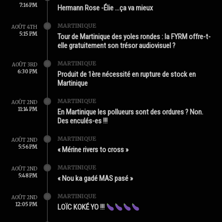
7:16 PM
Hermann Rose -Élie …ça va mieux
MARTINIQUE
AOÛT 4TH
5:15 PM
Tour de Martinique des yoles rondes : la FYRM offre-t-
elle gratuitement son trésor audiovisuel ?
MARTINIQUE
AOÛT 3RD
6:30 PM
Produit de 1ère nécessité en rupture de stock en
Martinique
MARTINIQUE
AOÛT 2ND
11:14 PM
En Martinique les pollueurs sont des ordures ? Non.
Des enculés-es !!!
MARTINIQUE
AOÛT 2ND
5:56 PM
« Mérine rivers to cross »
MARTINIQUE
AOÛT 2ND
5:48 PM
« Nou ka gadé MAS pasé »
MARTINIQUE
AOÛT 2ND
12:05 PM
LOÏC KOKÉ YO !!!