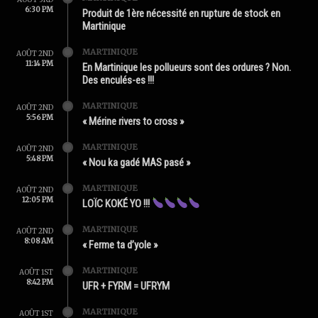
6:30 PM
Produit de 1ère nécessité en rupture de stock en
Martinique
MARTINIQUE
AOÛT 2ND
11:14 PM
En Martinique les pollueurs sont des ordures ? Non.
Des enculés-es !!!
MARTINIQUE
AOÛT 2ND
5:56 PM
« Mérine rivers to cross »
MARTINIQUE
AOÛT 2ND
5:48 PM
« Nou ka gadé MAS pasé »
MARTINIQUE
AOÛT 2ND
12:05 PM
LOÏC KOKÉ YO !!!
MARTINIQUE
AOÛT 2ND
8:08 AM
« Ferme ta d’yole »
MARTINIQUE
AOÛT 1ST
8:42 PM
UFR + FYRM = UFRYM
MARTINIQUE
AOÛT 1ST