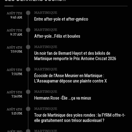
MARTINIQUE
AOÛT 7TH
9:45 AM
Entre after-yole et after-gynéco
MARTINIQUE
AOÛT 7TH
9:37 AM
After-yole…Félix et bouées
MARTINIQUE
AOÛT 6TH
7:59 PM
Un noir fan de Bernard Hayot et des békés de
Martinique remporte le Prix Antoine Crozat 2026
MARTINIQUE
AOÛT 5TH
7:31 PM
Écocide de l’Anse Meunier en Martinique :
L’Assaupamar dépose une plainte contre X
MARTINIQUE
AOÛT 5TH
7:16 PM
Hermann Rose -Élie …ça va mieux
MARTINIQUE
AOÛT 4TH
5:15 PM
Tour de Martinique des yoles rondes : la FYRM offre-t-
elle gratuitement son trésor audiovisuel ?
MARTINIQUE
AOÛT 3RD