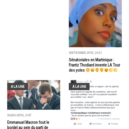
SEPTEMBRE 11TH, 2023
Sénatoriales en Martinique :
Frantz Thodiard invente LA Tour
des yoles
A LA UNE
A LA UNE
MARS 18TH, 2017
Emmanuel Macron fout le
bordel au sein du parti de