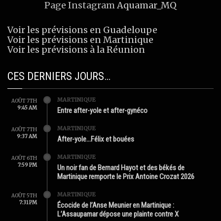
Page Instagram
Aquamar_MQ
Voir les prévisions en Guadeloupe
Voir les prévisions en Martinique
Voir les prévisions à la Réunion
CES DERNIERS JOURS…
MARTINIQUE
AOÛT 7TH
9:45 AM
Entre after-yole et after-gynéco
MARTINIQUE
AOÛT 7TH
9:37 AM
After-yole…Félix et bouées
MARTINIQUE
AOÛT 6TH
7:59 PM
Un noir fan de Bernard Hayot et des békés de
Martinique remporte le Prix Antoine Crozat 2026
MARTINIQUE
AOÛT 5TH
7:31 PM
Écocide de l’Anse Meunier en Martinique :
L’Assaupamar dépose une plainte contre X