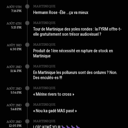
MARTINIQUE
AOÛT 5TH
7:16 PM
Hermann Rose -Élie …ça va mieux
MARTINIQUE
AOÛT 4TH
5:15 PM
Tour de Martinique des yoles rondes : la FYRM offre-t-
elle gratuitement son trésor audiovisuel ?
MARTINIQUE
AOÛT 3RD
6:30 PM
Produit de 1ère nécessité en rupture de stock en
Martinique
MARTINIQUE
AOÛT 2ND
11:14 PM
En Martinique les pollueurs sont des ordures ? Non.
Des enculés-es !!!
MARTINIQUE
AOÛT 2ND
5:56 PM
« Mérine rivers to cross »
MARTINIQUE
AOÛT 2ND
5:48 PM
« Nou ka gadé MAS pasé »
MARTINIQUE
AOÛT 2ND
12:05 PM
LOÏC KOKÉ YO !!!