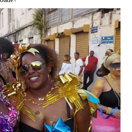
 Gadé !