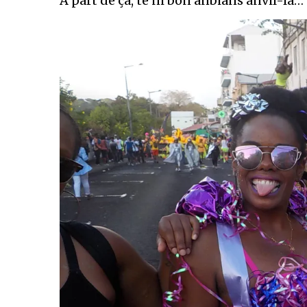
A part de ça, té ni bon anbians anvil-la…