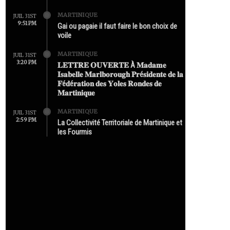
MARTINIQUE
JUIL 31ST
9:51 PM
Gai ou pagaie il faut faire le bon choix de
voile
MARTINIQUE
JUIL 31ST
3:20 PM
𝐋𝐄𝐓𝐓𝐑𝐄 𝐎𝐔𝐕𝐄𝐑𝐓𝐄 À 𝐌𝐚𝐝𝐚𝐦𝐞
𝐈𝐬𝐚𝐛𝐞𝐥𝐥𝐞 𝐌𝐚𝐫𝐥𝐛𝐨𝐫𝐨𝐮𝐠𝐡 𝐏𝐫é𝐬𝐢𝐝𝐞𝐧𝐭𝐞 𝐝𝐞 𝐥𝐚
𝐅é𝐝é𝐫𝐚𝐭𝐢𝐨𝐧 𝐝𝐞𝐬 𝐘𝐨𝐥𝐞𝐬 𝐑𝐨𝐧𝐝𝐞𝐬 𝐝𝐞
𝐌𝐚𝐫𝐭𝐢𝐧𝐢𝐪𝐮𝐞
MARTINIQUE
JUIL 31ST
2:59 PM
La Collectivité Territoriale de Martinique et
les Fourmis