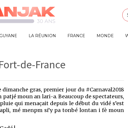
GUYANE
LA RÉUNION
FRANCE
MONDE
W
Fort-de-France
dimanche gras, premier jour du #Carnaval2018
an patjé moun an lari-a. Beaucoup de spectateurs,
 pluie qui menaçait depuis le début du vidé s’est
 lapli, mé menpm si’y pa tonbé lontan i fè moun