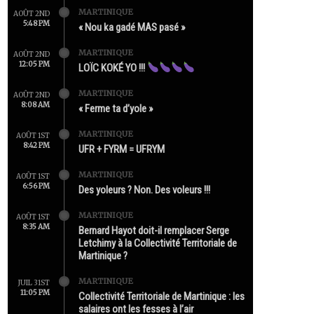
MARTINIQUE
AOÛT 2ND
5:48 PM
« Nou ka gadé MAS pasé »
MARTINIQUE
AOÛT 2ND
12:05 PM
LOÏC KOKÉ YO !!!
MARTINIQUE
AOÛT 2ND
8:08 AM
« Ferme ta d’yole »
MARTINIQUE
AOÛT 1ST
8:42 PM
UFR + FYRM = UFRYM
MARTINIQUE
AOÛT 1ST
6:56 PM
Des yoleurs ? Non. Des voleurs !!!
MARTINIQUE
AOÛT 1ST
8:35 AM
Bernard Hayot doit-il remplacer Serge
Letchimy à la Collectivité Territoriale de
Martinique ?
MARTINIQUE
JUIL 31ST
11:05 PM
Collectivité Territoriale de Martinique : les
salaires ont les fesses à l’air