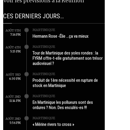
Voir les prévisions à la Réunion
CES DERNIERS JOURS…
MARTINIQUE
AOÛT 5TH
7:16 PM
Hermann Rose -Élie …ça va mieux
MARTINIQUE
AOÛT 4TH
5:15 PM
Tour de Martinique des yoles rondes : la
FYRM offre-t-elle gratuitement son trésor
audiovisuel ?
MARTINIQUE
AOÛT 3RD
6:30 PM
Produit de 1ère nécessité en rupture de
stock en Martinique
MARTINIQUE
AOÛT 2ND
11:14 PM
En Martinique les pollueurs sont des
ordures ? Non. Des enculés-es !!!
MARTINIQUE
AOÛT 2ND
5:56 PM
« Mérine rivers to cross »