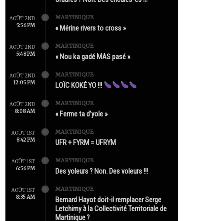
MARTINIQUE
AOÛT 2ND
5:56 PM
« Mérine rivers to cross »
MARTINIQUE
AOÛT 2ND
5:48 PM
« Nou ka gadé MAS pasé »
MARTINIQUE
AOÛT 2ND
12:05 PM
LOÏC KOKÉ YO !!!
MARTINIQUE
AOÛT 2ND
8:08 AM
« Ferme ta d’yole »
MARTINIQUE
AOÛT 1ST
8:42 PM
UFR + FYRM = UFRYM
MARTINIQUE
AOÛT 1ST
6:56 PM
Des yoleurs ? Non. Des voleurs !!!
MARTINIQUE
AOÛT 1ST
8:35 AM
Bernard Hayot doit-il remplacer Serge
Letchimy à la Collectivité Territoriale de
Martinique ?