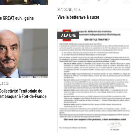
MAI 22ND, 2016
Vive la betterave à sucre
e GREAT euh...gaine
A LA UNE
 2016
ollectivité Territoriale de
ait braquer à Fort-de-France