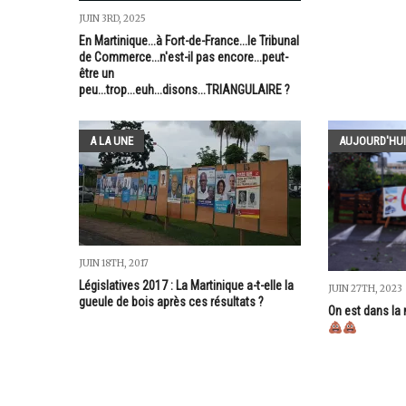
JUIN 3RD, 2025
En Martinique...à Fort-de-France...le Tribunal
de Commerce...n'est-il pas encore...peut-
être un
peu...trop...euh...disons...TRIANGULAIRE ?
A LA UNE
AUJOURD'HUI
JUIN 18TH, 2017
Législatives 2017 : La Martinique a-t-elle la
JUIN 27TH, 2023
gueule de bois après ces résultats ?
On est dans la