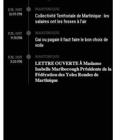
MARTINIQUE
JUIL 31ST
11:05 PM
Collectivité Territoriale de Martinique : les
salaires ont les fesses à l’air
MARTINIQUE
JUIL 31ST
9:51 PM
Gai ou pagaie il faut faire le bon choix de
voile
MARTINIQUE
JUIL 31ST
3:20 PM
𝐋𝐄𝐓𝐓𝐑𝐄 𝐎𝐔𝐕𝐄𝐑𝐓𝐄 À 𝐌𝐚𝐝𝐚𝐦𝐞
𝐈𝐬𝐚𝐛𝐞𝐥𝐥𝐞 𝐌𝐚𝐫𝐥𝐛𝐨𝐫𝐨𝐮𝐠𝐡 𝐏𝐫é𝐬𝐢𝐝𝐞𝐧𝐭𝐞 𝐝𝐞 𝐥𝐚
𝐅é𝐝é𝐫𝐚𝐭𝐢𝐨𝐧 𝐝𝐞𝐬 𝐘𝐨𝐥𝐞𝐬 𝐑𝐨𝐧𝐝𝐞𝐬 𝐝𝐞
𝐌𝐚𝐫𝐭𝐢𝐧𝐢𝐪𝐮𝐞