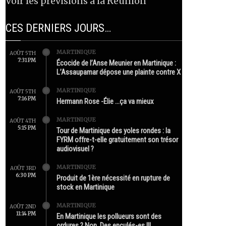
Voir les prévisions à la Réunion
CES DERNIERS JOURS…
MARTINIQUE
AOÛT 5TH
7:31 PM
Écocide de l’Anse Meunier en Martinique :
L’Assaupamar dépose une plainte contre X
MARTINIQUE
AOÛT 5TH
7:16 PM
Hermann Rose -Élie …ça va mieux
MARTINIQUE
AOÛT 4TH
5:15 PM
Tour de Martinique des yoles rondes : la
FYRM offre-t-elle gratuitement son trésor
audiovisuel ?
MARTINIQUE
AOÛT 3RD
6:30 PM
Produit de 1ère nécessité en rupture de
stock en Martinique
MARTINIQUE
AOÛT 2ND
11:14 PM
En Martinique les pollueurs sont des
ordures ? Non. Des enculés-es !!!