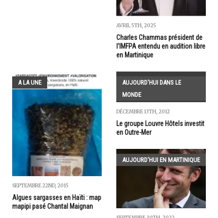
AVRIL 5TH, 2025
Charles Chammas président de
l'IMFPA entendu en audition libre
en Martinique
A LA UNE
AUJOURD'HUI DANS LE
MONDE
DÉCEMBRE 13TH, 2012
Le groupe Louvre Hôtels investit
en Outre-Mer
AUJOURD'HUI EN MARTINIQUE
SEPTEMBRE 22ND, 2015
Algues sargasses en Haïti : map
mapipi pasé Chantal Maignan
SEPTEMBRE 30TH, 2022