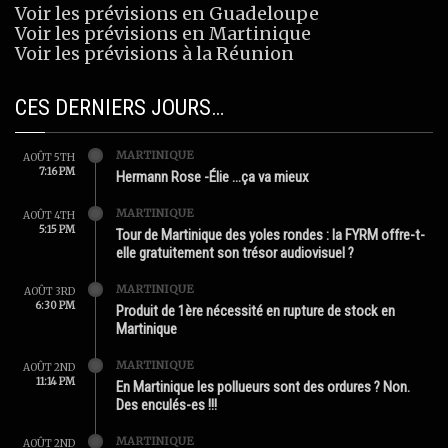
Voir les prévisions en Guadeloupe
Voir les prévisions en Martinique
Voir les prévisions à la Réunion
CES DERNIERS JOURS…
MARTINIQUE
AOÛT 5TH
7:16 PM
Hermann Rose -Élie …ça va mieux
MARTINIQUE
AOÛT 4TH
5:15 PM
Tour de Martinique des yoles rondes : la FYRM offre-t-
elle gratuitement son trésor audiovisuel ?
MARTINIQUE
AOÛT 3RD
6:30 PM
Produit de 1ère nécessité en rupture de stock en
Martinique
MARTINIQUE
AOÛT 2ND
11:14 PM
En Martinique les pollueurs sont des ordures ? Non.
Des enculés-es !!!
MARTINIQUE
AOÛT 2ND