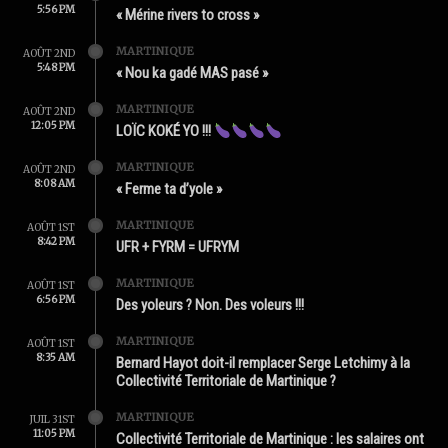
5:56 PM
« Mérine rivers to cross »
MARTINIQUE
AOÛT 2ND
5:48 PM
« Nou ka gadé MAS pasé »
MARTINIQUE
AOÛT 2ND
12:05 PM
LOÏC KOKÉ YO !!!
MARTINIQUE
AOÛT 2ND
8:08 AM
« Ferme ta d’yole »
MARTINIQUE
AOÛT 1ST
8:42 PM
UFR + FYRM = UFRYM
MARTINIQUE
AOÛT 1ST
6:56 PM
Des yoleurs ? Non. Des voleurs !!!
MARTINIQUE
AOÛT 1ST
8:35 AM
Bernard Hayot doit-il remplacer Serge Letchimy à la
Collectivité Territoriale de Martinique ?
MARTINIQUE
JUIL 31ST
11:05 PM
Collectivité Territoriale de Martinique : les salaires ont