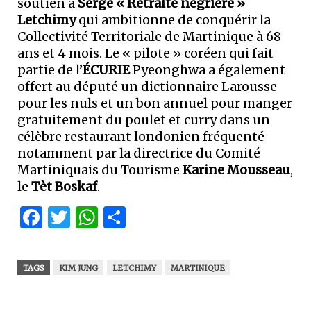
soutien à
Serge « Retraite négrière »
Letchimy
qui ambitionne de conquérir la
Collectivité Territoriale de Martinique à 68
ans et 4 mois. Le « pilote » coréen qui fait
partie de l’
ÉCURIE
Pyeonghwa a également
offert au député un dictionnaire Larousse
pour les nuls et un bon annuel pour manger
gratuitement du poulet et curry dans un
célèbre restaurant londonien fréquenté
notamment par
la directrice du Comité
Martiniquais du Tourisme
Karine Mousseau
,
le
Tèt Boskaf
.
Facebook
Twitter
WhatsApp
Partager
TAGS
KIM JUNG
LETCHIMY
MARTINIQUE