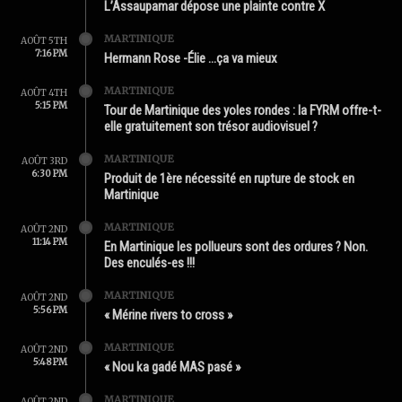
L’Assaupamar dépose une plainte contre X
MARTINIQUE
AOÛT 5TH
7:16 PM
Hermann Rose -Élie …ça va mieux
MARTINIQUE
AOÛT 4TH
5:15 PM
Tour de Martinique des yoles rondes : la FYRM offre-t-
elle gratuitement son trésor audiovisuel ?
MARTINIQUE
AOÛT 3RD
6:30 PM
Produit de 1ère nécessité en rupture de stock en
Martinique
MARTINIQUE
AOÛT 2ND
11:14 PM
En Martinique les pollueurs sont des ordures ? Non.
Des enculés-es !!!
MARTINIQUE
AOÛT 2ND
5:56 PM
« Mérine rivers to cross »
MARTINIQUE
AOÛT 2ND
5:48 PM
« Nou ka gadé MAS pasé »
MARTINIQUE
AOÛT 2ND