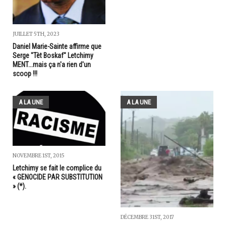
JUILLET 5TH, 2023
Daniel Marie-Sainte affirme que
Serge "Tèt Boskaf" Letchimy
MENT...mais ça n'a rien d'un
scoop !!!
A LA UNE
A LA UNE
NOVEMBRE 1ST, 2015
Letchimy se fait le complice du
« GENOCIDE PAR SUBSTITUTION
» (*).
DÉCEMBRE 31ST, 2017