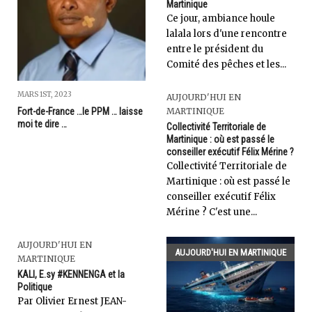
Martinique
Ce jour, ambiance houle
lalala lors d'une rencontre
entre le président du
Comité des pêches et les...
MARS 1ST, 2023
AUJOURD'HUI EN
MARTINIQUE
Fort-de-France …le PPM … laisse
moi te dire …
Collectivité Territoriale de
Martinique : où est passé le
conseiller exécutif Félix Mérine ?
Collectivité Territoriale de
Martinique : où est passé le
conseiller exécutif Félix
Mérine ? C'est une...
AUJOURD'HUI EN
AUJOURD'HUI EN MARTINIQUE
MARTINIQUE
KALI, E.sy #KENNENGA et la
Politique
Par Olivier Ernest JEAN-