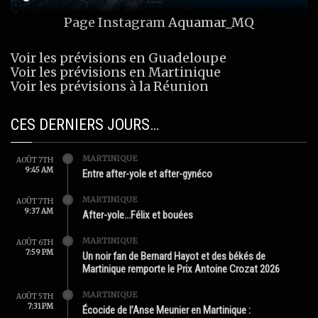
Page Instagram
Aquamar_MQ
Voir les prévisions en Guadeloupe
Voir les prévisions en Martinique
Voir les prévisions à la Réunion
CES DERNIERS JOURS…
MARTINIQUE
AOÛT 7TH
9:45 AM
Entre after-yole et after-gynéco
MARTINIQUE
AOÛT 7TH
9:37 AM
After-yole…Félix et bouées
MARTINIQUE
AOÛT 6TH
7:59 PM
Un noir fan de Bernard Hayot et des békés de
Martinique remporte le Prix Antoine Crozat 2026
MARTINIQUE
AOÛT 5TH
7:31 PM
Écocide de l’Anse Meunier en Martinique :