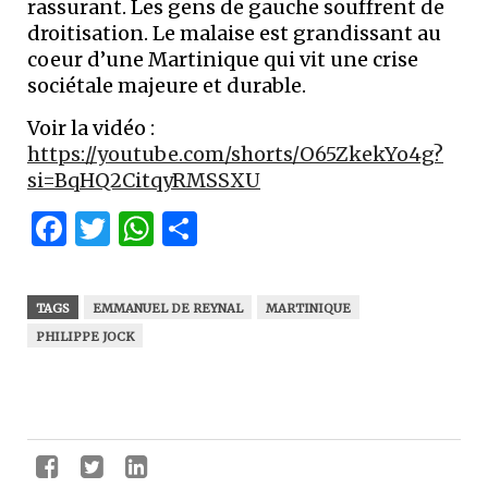
rassurant. Les gens de gauche souffrent de
droitisation. Le malaise est grandissant au
coeur d’une Martinique qui vit une crise
sociétale majeure et durable.
Voir la vidéo :
https://youtube.com/shorts/O65ZkekYo4g?
si=BqHQ2CitqyRMSSXU
Facebook
Twitter
WhatsApp
Partager
TAGS
EMMANUEL DE REYNAL
MARTINIQUE
PHILIPPE JOCK