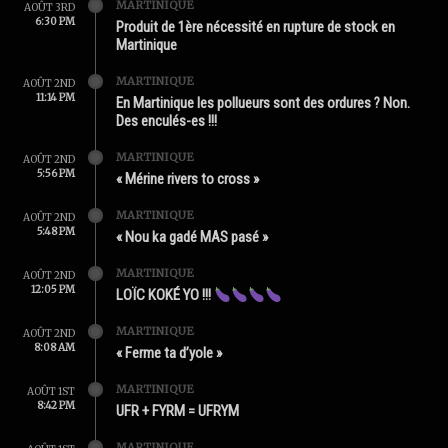
MARTINIQUE
AOÛT 3RD
6:30 PM
Produit de 1ère nécessité en rupture de stock en
Martinique
MARTINIQUE
AOÛT 2ND
11:14 PM
En Martinique les pollueurs sont des ordures ? Non.
Des enculés-es !!!
MARTINIQUE
AOÛT 2ND
5:56 PM
« Mérine rivers to cross »
MARTINIQUE
AOÛT 2ND
5:48 PM
« Nou ka gadé MAS pasé »
MARTINIQUE
AOÛT 2ND
12:05 PM
LOÏC KOKÉ YO !!!
MARTINIQUE
AOÛT 2ND
8:08 AM
« Ferme ta d’yole »
MARTINIQUE
AOÛT 1ST
8:42 PM
UFR + FYRM = UFRYM
MARTINIQUE