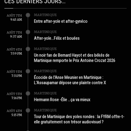
CES DERNIERS JOURS…
MARTINIQUE
AOÛT 7TH
9:45 AM
Entre after-yole et after-gynéco
MARTINIQUE
AOÛT 7TH
9:37 AM
After-yole…Félix et bouées
MARTINIQUE
AOÛT 6TH
7:59 PM
Un noir fan de Bernard Hayot et des békés de
Martinique remporte le Prix Antoine Crozat 2026
MARTINIQUE
AOÛT 5TH
7:31 PM
Écocide de l’Anse Meunier en Martinique :
L’Assaupamar dépose une plainte contre X
MARTINIQUE
AOÛT 5TH
7:16 PM
Hermann Rose -Élie …ça va mieux
MARTINIQUE
AOÛT 4TH
5:15 PM
Tour de Martinique des yoles rondes : la FYRM offre-t-
elle gratuitement son trésor audiovisuel ?