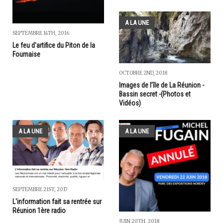
A LA UNE
SEPTEMBRE 14TH, 2016
Le feu d'artifice du Piton de la
Fournaise
OCTOBRE 2ND, 2018
Images de l’île de La Réunion -
Bassin secret -(Photos et
Vidéos)
A LA UNE
A LA UNE
SEPTEMBRE 21ST, 2017
L'information fait sa rentrée sur
Réunion 1ère radio
JUIN 20TH, 2018