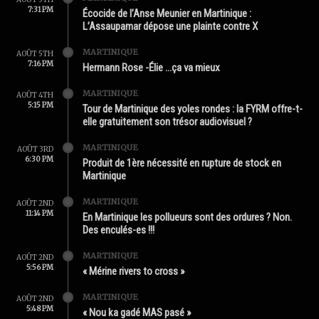
7:31 PM
Écocide de l’Anse Meunier en Martinique :
L’Assaupamar dépose une plainte contre X
MARTINIQUE
AOÛT 5TH
7:16 PM
Hermann Rose -Élie …ça va mieux
MARTINIQUE
AOÛT 4TH
5:15 PM
Tour de Martinique des yoles rondes : la FYRM offre-t-
elle gratuitement son trésor audiovisuel ?
MARTINIQUE
AOÛT 3RD
6:30 PM
Produit de 1ère nécessité en rupture de stock en
Martinique
MARTINIQUE
AOÛT 2ND
11:14 PM
En Martinique les pollueurs sont des ordures ? Non.
Des enculés-es !!!
MARTINIQUE
AOÛT 2ND
5:56 PM
« Mérine rivers to cross »
MARTINIQUE
AOÛT 2ND
5:48 PM
« Nou ka gadé MAS pasé »