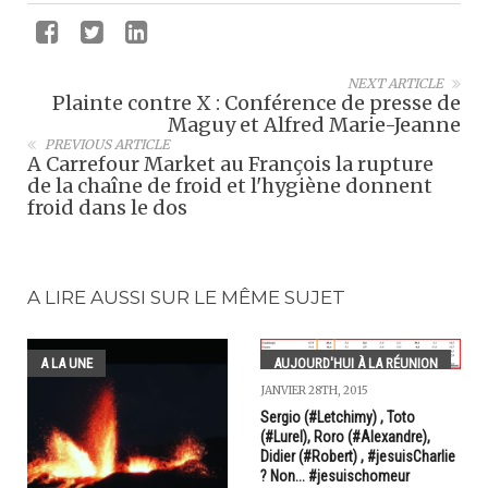
NEXT ARTICLE
Plainte contre X : Conférence de presse de
Maguy et Alfred Marie-Jeanne
PREVIOUS ARTICLE
A Carrefour Market au François la rupture
de la chaîne de froid et l'hygiène donnent
froid dans le dos
A LIRE AUSSI SUR LE MÊME SUJET
A LA UNE
AUJOURD'HUI À LA RÉUNION
JANVIER 28TH, 2015
Sergio (#Letchimy) , Toto
(#Lurel), Roro (#Alexandre),
Didier (#Robert) , #jesuisCharlie
? Non... #jesuischomeur