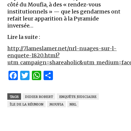
côté du Moufia, à des « rendez-vous
institutionnels » — que les gendarmes ont
refait leur apparition à la Pyramide
inversée…
Lire la suite :
http://7lameslamer.net/nrl-nuages-sur-l-
enquete-1820.html?
utm_campaign=shareaholic&utm_medium=face
Facebook
Twitter
WhatsApp
Partager
TAGS
DIDIER ROBERT
ENQUÊTE JUDICIAIRE
ÎLE DE LA RÉUNION
MOUFIA
NRL