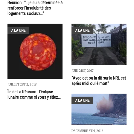
Réunion : "...je suis déterminée à
renforcer l'insalubrité des
logements sociaux..."
A LA UNE
A LA UNE
JUIN 21ST, 2017
"Avec cet ou la dit sur la NRL cet
après midi ou lé mort"
JUILLET 28TH, 2018
Île de La Réunion : l'éclipse
lunaire comme si vous y étiez...
A LA UNE
DÉCEMBRE 8TH, 2016