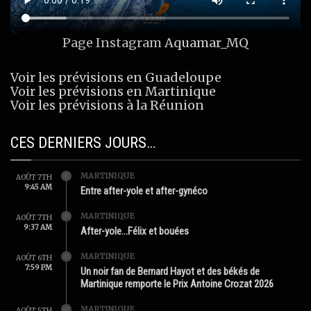
Page Instagram
Aquamar_MQ
Voir les prévisions en Guadeloupe
Voir les prévisions en Martinique
Voir les prévisions à la Réunion
CES DERNIERS JOURS…
MARTINIQUE
AOÛT 7TH
9:45 AM
Entre after-yole et after-gynéco
MARTINIQUE
AOÛT 7TH
9:37 AM
After-yole…Félix et bouées
MARTINIQUE
AOÛT 6TH
7:59 PM
Un noir fan de Bernard Hayot et des békés de
Martinique remporte le Prix Antoine Crozat 2026
MARTINIQUE
AOÛT 5TH