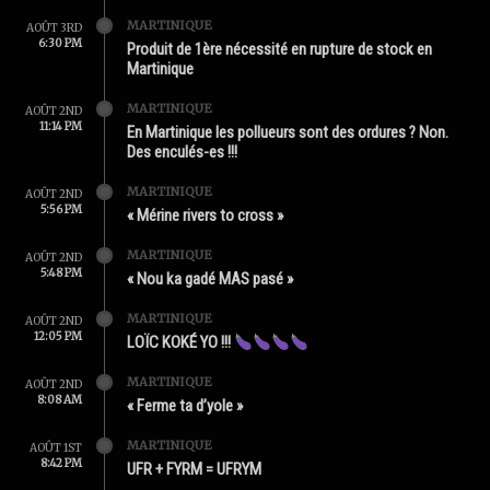
MARTINIQUE
AOÛT 3RD
6:30 PM
Produit de 1ère nécessité en rupture de stock en
Martinique
MARTINIQUE
AOÛT 2ND
11:14 PM
En Martinique les pollueurs sont des ordures ? Non.
Des enculés-es !!!
MARTINIQUE
AOÛT 2ND
5:56 PM
« Mérine rivers to cross »
MARTINIQUE
AOÛT 2ND
5:48 PM
« Nou ka gadé MAS pasé »
MARTINIQUE
AOÛT 2ND
12:05 PM
LOÏC KOKÉ YO !!!
MARTINIQUE
AOÛT 2ND
8:08 AM
« Ferme ta d’yole »
MARTINIQUE
AOÛT 1ST
8:42 PM
UFR + FYRM = UFRYM