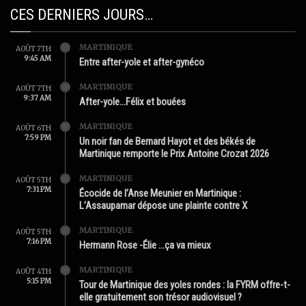
CES DERNIERS JOURS…
MARTINIQUE
AOÛT 7TH
9:45 AM
Entre after-yole et after-gynéco
MARTINIQUE
AOÛT 7TH
9:37 AM
After-yole…Félix et bouées
MARTINIQUE
AOÛT 6TH
7:59 PM
Un noir fan de Bernard Hayot et des békés de
Martinique remporte le Prix Antoine Crozat 2026
MARTINIQUE
AOÛT 5TH
7:31 PM
Écocide de l’Anse Meunier en Martinique :
L’Assaupamar dépose une plainte contre X
MARTINIQUE
AOÛT 5TH
7:16 PM
Hermann Rose -Élie …ça va mieux
MARTINIQUE
AOÛT 4TH
5:15 PM
Tour de Martinique des yoles rondes : la FYRM offre-t-
elle gratuitement son trésor audiovisuel ?