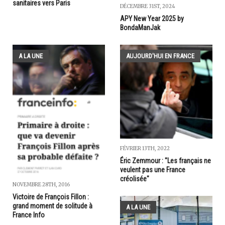
sanitaires vers Paris
DÉCEMBRE 31ST, 2024
APY New Year 2025 by
BondaManJak
A LA UNE
AUJOURD'HUI EN FRANCE
FÉVRIER 13TH, 2022
Éric Zemmour : "Les français ne
veulent pas une France
créolisée"
NOVEMBRE 28TH, 2016
Victoire de François Fillon :
grand moment de solitude à
A LA UNE
France Info