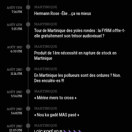
MARTINIQUE
AOÛT 5TH
7:16 PM
Hermann Rose -Élie …ça va mieux
MARTINIQUE
AOÛT 4TH
5:15 PM
Tour de Martinique des yoles rondes : la FYRM offre-t-
elle gratuitement son trésor audiovisuel ?
MARTINIQUE
AOÛT 3RD
6:30 PM
Produit de 1ère nécessité en rupture de stock en
Martinique
MARTINIQUE
AOÛT 2ND
11:14 PM
En Martinique les pollueurs sont des ordures ? Non.
Des enculés-es !!!
MARTINIQUE
AOÛT 2ND
5:56 PM
« Mérine rivers to cross »
MARTINIQUE
AOÛT 2ND
5:48 PM
« Nou ka gadé MAS pasé »
MARTINIQUE
AOÛT 2ND
12:05 PM