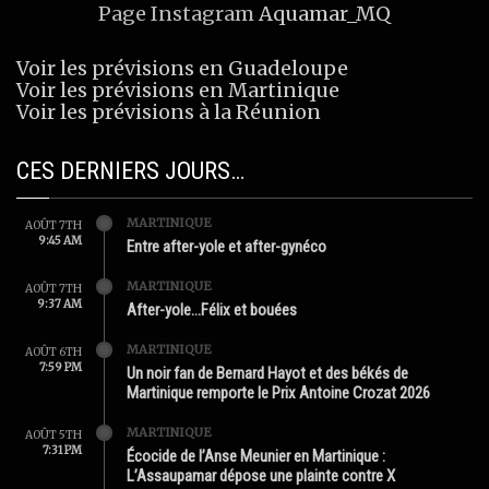
Page Instagram
Aquamar_MQ
Voir les prévisions en Guadeloupe
Voir les prévisions en Martinique
Voir les prévisions à la Réunion
CES DERNIERS JOURS…
MARTINIQUE
AOÛT 7TH
9:45 AM
Entre after-yole et after-gynéco
MARTINIQUE
AOÛT 7TH
9:37 AM
After-yole…Félix et bouées
MARTINIQUE
AOÛT 6TH
7:59 PM
Un noir fan de Bernard Hayot et des békés de
Martinique remporte le Prix Antoine Crozat 2026
MARTINIQUE
AOÛT 5TH
7:31 PM
Écocide de l’Anse Meunier en Martinique :
L’Assaupamar dépose une plainte contre X