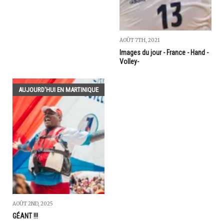
AOÛT 7TH, 2021
Images du jour - France - Hand -
Volley-
AUJOURD'HUI EN MARTINIQUE
AOÛT 2ND, 2025
GÉANT !!!