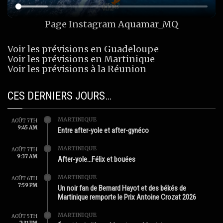
Page Instagram
Aquamar_MQ
Voir les prévisions en Guadeloupe
Voir les prévisions en Martinique
Voir les prévisions à la Réunion
CES DERNIERS JOURS…
MARTINIQUE
AOÛT 7TH
9:45 AM
Entre after-yole et after-gynéco
MARTINIQUE
AOÛT 7TH
9:37 AM
After-yole…Félix et bouées
MARTINIQUE
AOÛT 6TH
7:59 PM
Un noir fan de Bernard Hayot et des békés de
Martinique remporte le Prix Antoine Crozat 2026
MARTINIQUE
AOÛT 5TH