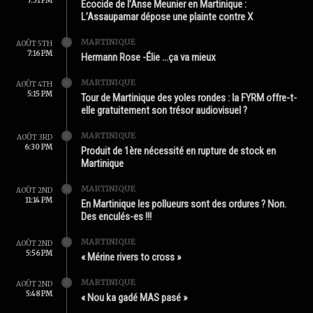
7:31 PM
Écocide de l’Anse Meunier en Martinique :
L’Assaupamar dépose une plainte contre X
MARTINIQUE
AOÛT 5TH
7:16 PM
Hermann Rose -Élie …ça va mieux
MARTINIQUE
AOÛT 4TH
5:15 PM
Tour de Martinique des yoles rondes : la FYRM offre-t-
elle gratuitement son trésor audiovisuel ?
MARTINIQUE
AOÛT 3RD
6:30 PM
Produit de 1ère nécessité en rupture de stock en
Martinique
MARTINIQUE
AOÛT 2ND
11:14 PM
En Martinique les pollueurs sont des ordures ? Non.
Des enculés-es !!!
MARTINIQUE
AOÛT 2ND
5:56 PM
« Mérine rivers to cross »
MARTINIQUE
AOÛT 2ND
5:48 PM
« Nou ka gadé MAS pasé »