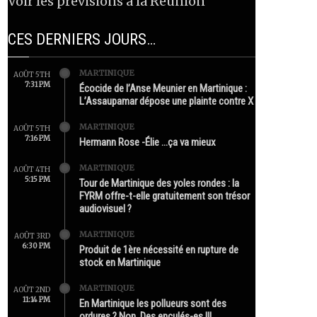
Voir les prévisions à la Réunion
CES DERNIERS JOURS…
MARTINIQUE
AOÛT 5TH
7:31 PM
Écocide de l’Anse Meunier en Martinique :
L’Assaupamar dépose une plainte contre X
MARTINIQUE
AOÛT 5TH
7:16 PM
Hermann Rose -Élie …ça va mieux
MARTINIQUE
AOÛT 4TH
5:15 PM
Tour de Martinique des yoles rondes : la
FYRM offre-t-elle gratuitement son trésor
audiovisuel ?
MARTINIQUE
AOÛT 3RD
6:30 PM
Produit de 1ère nécessité en rupture de
stock en Martinique
MARTINIQUE
AOÛT 2ND
11:14 PM
En Martinique les pollueurs sont des
ordures ? Non. Des enculés-es !!!