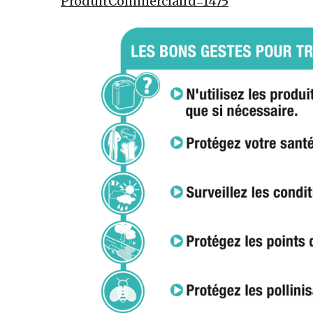
ProduitCommercialId=1475