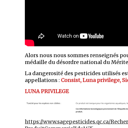
Alors nous nous sommes renseignés pour 
médaille du désordre national du Mérite 
La dangerosité des pesticides utilisés e
appellations :
Consist, Luna privilege, S
LUNA PRIVILEGE
https://www.sagepesticides.qc.ca/Reche