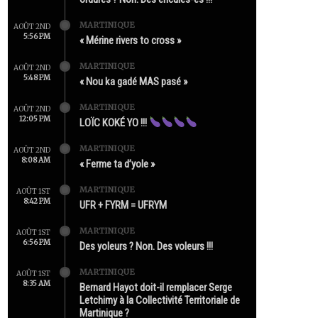
MARTINIQUE
AOÛT 2ND
5:56 PM
« Mérine rivers to cross »
MARTINIQUE
AOÛT 2ND
5:48 PM
« Nou ka gadé MAS pasé »
MARTINIQUE
AOÛT 2ND
12:05 PM
LOÏC KOKÉ YO !!!
MARTINIQUE
AOÛT 2ND
8:08 AM
« Ferme ta d’yole »
MARTINIQUE
AOÛT 1ST
8:42 PM
UFR + FYRM = UFRYM
MARTINIQUE
AOÛT 1ST
6:56 PM
Des yoleurs ? Non. Des voleurs !!!
MARTINIQUE
AOÛT 1ST
8:35 AM
Bernard Hayot doit-il remplacer Serge
Letchimy à la Collectivité Territoriale de
Martinique ?