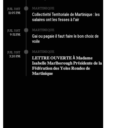
MARTINIQUE
JUIL 31ST
11:05 PM
Collectivité Territoriale de Martinique : les
salaires ont les fesses à l’air
MARTINIQUE
JUIL 31ST
9:51 PM
Gai ou pagaie il faut faire le bon choix de
voile
MARTINIQUE
JUIL 31ST
3:20 PM
𝐋𝐄𝐓𝐓𝐑𝐄 𝐎𝐔𝐕𝐄𝐑𝐓𝐄 À 𝐌𝐚𝐝𝐚𝐦𝐞
𝐈𝐬𝐚𝐛𝐞𝐥𝐥𝐞 𝐌𝐚𝐫𝐥𝐛𝐨𝐫𝐨𝐮𝐠𝐡 𝐏𝐫é𝐬𝐢𝐝𝐞𝐧𝐭𝐞 𝐝𝐞 𝐥𝐚
𝐅é𝐝é𝐫𝐚𝐭𝐢𝐨𝐧 𝐝𝐞𝐬 𝐘𝐨𝐥𝐞𝐬 𝐑𝐨𝐧𝐝𝐞𝐬 𝐝𝐞
𝐌𝐚𝐫𝐭𝐢𝐧𝐢𝐪𝐮𝐞